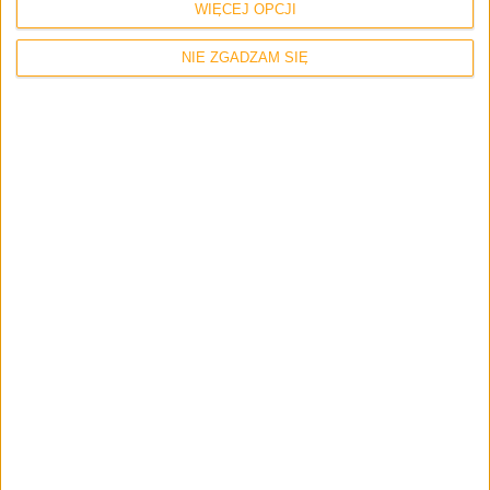
WIĘCEJ OPCJI
Microsoft swoje, sklepy swoje…
NIE ZGADZAM SIĘ
Hardware
Tech
Surface Go 2 i Surface Book 3. Microsoft
zrobił to tak… jak zawsze robił