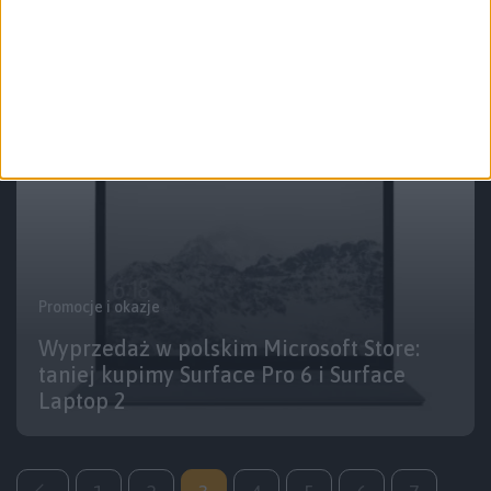
Dwie wersje Microsoft Surface Pro 7
taniej w x-komie
Promocje i okazje
Wyprzedaż w polskim Microsoft Store:
taniej kupimy Surface Pro 6 i Surface
Laptop 2