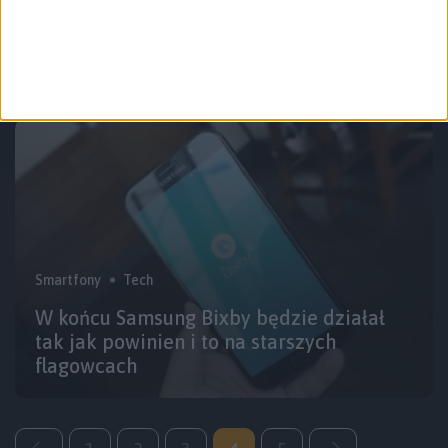
Dwóch po dwóch Podcast #25 –
Applowska afera o stopę za tysiaka
Smartfony
Tech
W końcu Samsung Bixby będzie działał
tak jak powinien i to na starszych
flagowcach