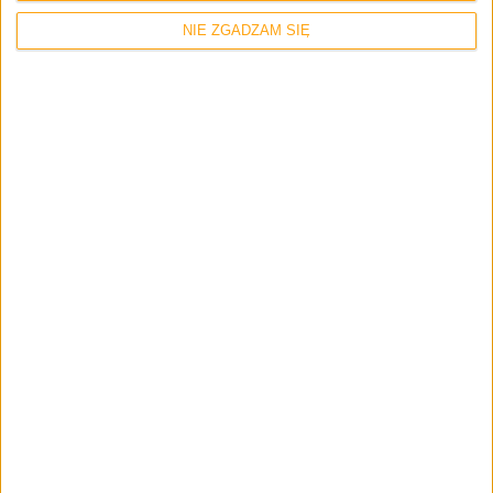
Gracz) – Odcinek #90
NIE ZGADZAM SIĘ
Informacje
Blog
Najlepsze kanały na YouTube po raz
drugi. Komu warto dać suba?