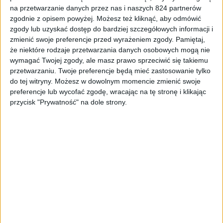
na przetwarzanie danych przez nas i naszych 824 partnerów
zgodnie z opisem powyżej. Możesz też kliknąć, aby odmówić
zgody lub uzyskać dostęp do bardziej szczegółowych informacji i
Recenzje gier
Gry
zmienić swoje preferencje przed wyrażeniem zgody.
Pamiętaj,
Gra, która ujawnia Twoją transfobię.
że niektóre rodzaje przetwarzania danych osobowych mogą nie
wymagać Twojej zgody, ale masz prawo sprzeciwić się takiemu
Dziedzictwo Hogwartu – recenzja
przetwarzaniu. Twoje preferencje będą mieć zastosowanie tylko
do tej witryny. Możesz w dowolnym momencie zmienić swoje
preferencje lub wycofać zgodę, wracając na tę stronę i klikając
przycisk "Prywatność" na dole strony.
No Movie Ci
Mandalorian Sezon 3, Odcinek 6 – No
Movie Ci