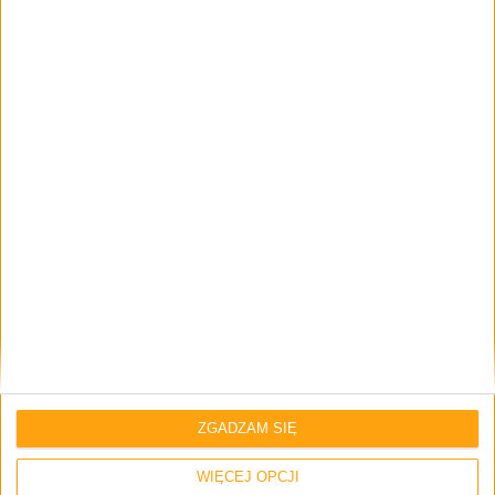
Odcinki podcastu
Historia gier z serii Worms – Odcinek #95
ZGADZAM SIĘ
Odcinki podcastu
WIĘCEJ OPCJI
Gry i filmy w 2023 roku (gość: Stary