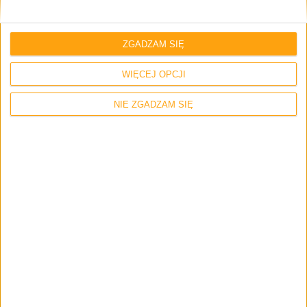
ZGADZAM SIĘ
WIĘCEJ OPCJI
NIE ZGADZAM SIĘ
Smartfony
Tech
Znamy ceny Huawei Nova i Nova Plus w
Polsce. Jak jest?