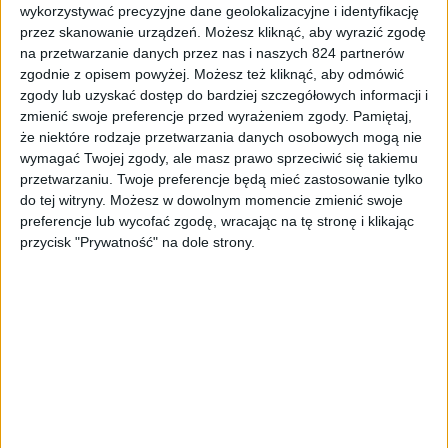
wykorzystywać precyzyjne dane geolokalizacyjne i identyfikację
uda?
przez skanowanie urządzeń. Możesz kliknąć, aby wyrazić zgodę
na przetwarzanie danych przez nas i naszych 824 partnerów
zgodnie z opisem powyżej. Możesz też kliknąć, aby odmówić
zgody lub uzyskać dostęp do bardziej szczegółowych informacji i
zmienić swoje preferencje przed wyrażeniem zgody.
Pamiętaj,
że niektóre rodzaje przetwarzania danych osobowych mogą nie
wymagać Twojej zgody, ale masz prawo sprzeciwić się takiemu
przetwarzaniu. Twoje preferencje będą mieć zastosowanie tylko
do tej witryny. Możesz w dowolnym momencie zmienić swoje
preferencje lub wycofać zgodę, wracając na tę stronę i klikając
przycisk "Prywatność" na dole strony.
Blog
Promocje i okazje
Origin wyprzedaje gry na Święta. Jest
kilka dobrych tytułów za „grosze”