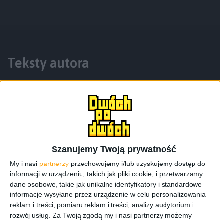
Teksty autora
Szanujemy Twoją prywatność
My i nasi
partnerzy
przechowujemy i/lub uzyskujemy dostęp do
informacji w urządzeniu, takich jak pliki cookie, i przetwarzamy
dane osobowe, takie jak unikalne identyfikatory i standardowe
informacje wysyłane przez urządzenie w celu personalizowania
Smartfony
Tech
reklam i treści, pomiaru reklam i treści, analizy audytorium i
HTC Ocean Note. Czy tym razem HTC się
rozwój usług.
Za Twoją zgodą my i nasi partnerzy możemy