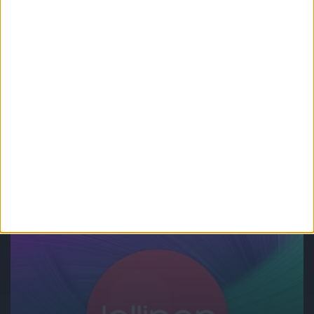
Gadżety osobiste
Tech
Teclast H30, czyli kolejna tania opaska
fitness z pulsometrem