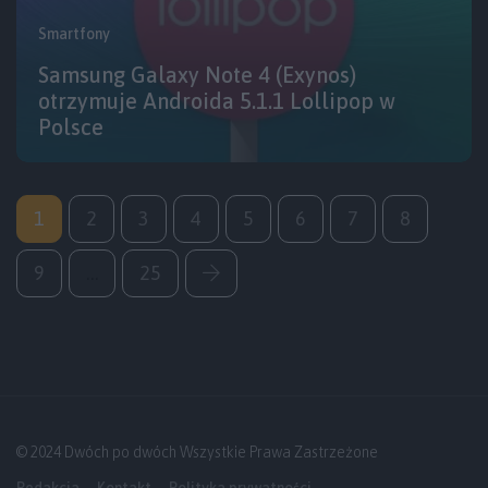
Smartfony
Samsung Galaxy Note 4 (Exynos)
otrzymuje Androida 5.1.1 Lollipop w
Polsce
1
2
3
4
5
6
7
8
9
…
25
© 2024 Dwóch po dwóch Wszystkie Prawa Zastrzeżone