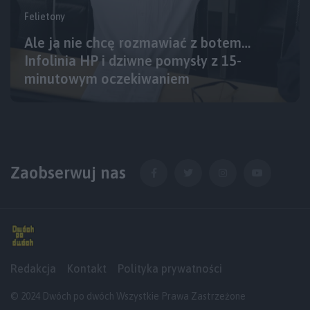
Felietony
Ale ja nie chcę rozmawiać z botem…
Infolinia HP i dziwne pomysły z 15-
minutowym oczekiwaniem
Zaobserwuj nas
Redakcja
Kontakt
Polityka prywatności
© 2024 Dwóch po dwóch Wszystkie Prawa Zastrzeżone