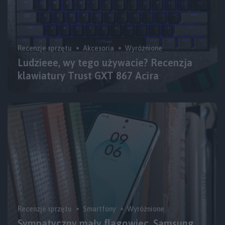
Recenzje sprzętu
Akcesoria
Wyróżnione
Ludzieee, wy tego używacie? Recenzja
klawiatury Trust GXT 867 Acira
Recenzje sprzętu
Smartfony
Wyróżnione
Sympatyczny mały flagowiec. Samsung