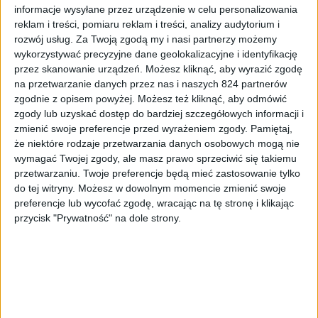
się po cichu
informacje wysyłane przez urządzenie w celu personalizowania
reklam i treści, pomiaru reklam i treści, analizy audytorium i
rozwój usług.
Za Twoją zgodą my i nasi partnerzy możemy
wykorzystywać precyzyjne dane geolokalizacyjne i identyfikację
przez skanowanie urządzeń. Możesz kliknąć, aby wyrazić zgodę
na przetwarzanie danych przez nas i naszych 824 partnerów
zgodnie z opisem powyżej. Możesz też kliknąć, aby odmówić
zgody lub uzyskać dostęp do bardziej szczegółowych informacji i
zmienić swoje preferencje przed wyrażeniem zgody.
Pamiętaj,
że niektóre rodzaje przetwarzania danych osobowych mogą nie
wymagać Twojej zgody, ale masz prawo sprzeciwić się takiemu
przetwarzaniu. Twoje preferencje będą mieć zastosowanie tylko
do tej witryny. Możesz w dowolnym momencie zmienić swoje
preferencje lub wycofać zgodę, wracając na tę stronę i klikając
Targi i wydarzenia
przycisk "Prywatność" na dole strony.
Relacja z RePlay Fest 2026