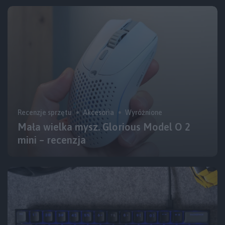
Recenzje sprzętu
Akcesoria
Wyróżnione
Mała wielka mysz. Glorious Model O 2
mini – recenzja