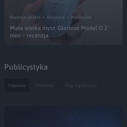
Recenzje sprzętu
Akcesoria
Wyróżnione
Mała wielka mysz. Glorious Model O 2
mini – recenzja
Publicystyka
Felietony
Poradniki
Ping tygodniowy