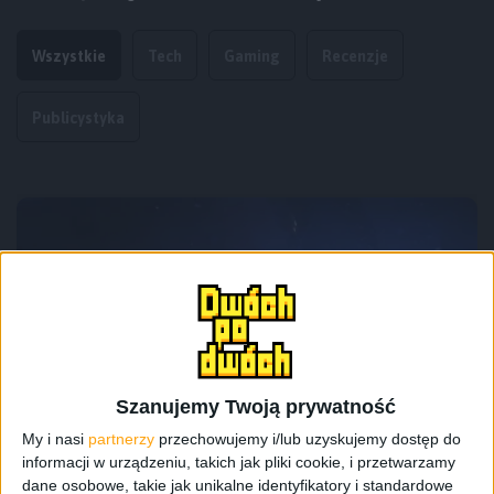
Wszystkie
Tech
Gaming
Recenzje
Publicystyka
Szanujemy Twoją prywatność
Felietony
Wyróżnione
My i nasi
partnerzy
przechowujemy i/lub uzyskujemy dostęp do
informacji w urządzeniu, takich jak pliki cookie, i przetwarzamy
Elite Dangerous. Gra, z której odchodzi
dane osobowe, takie jak unikalne identyfikatory i standardowe