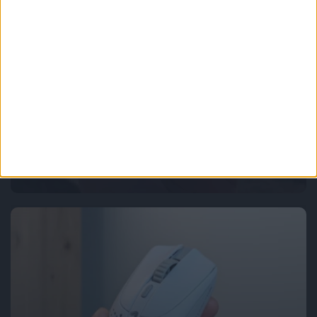
Recenzje sprzętu
Akcesoria
Mały, funkcjonalny powerbank. Baseus
PicoGo Qi2 5000 mAh 20W – recenzja