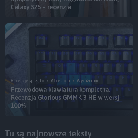
Galaxy S25 – recenzja
Recenzje sprzętu
Akcesoria
Wyróżnione
Przewodowa klawiatura kompletna.
Recenzja Glorious GMMK 3 HE w wersji
100%
Tu są najnowsze teksty