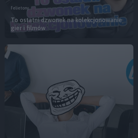
Felietony
To ostatni dzwonek na kolekcjonowanie
gier i filmów