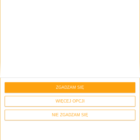
– Odcinek #134
ZGADZAM SIĘ
WIĘCEJ OPCJI
NIE ZGADZAM SIĘ
Odcinki podcastu
Najlepsze intra i openingi w grach –
Odcinek #133