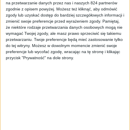
na przetwarzanie danych przez nas i naszych 824 partnerów
Gry
Recenzje gier
Wyróżnione
zgodnie z opisem powyżej. Możesz też kliknąć, aby odmówić
zgody lub uzyskać dostęp do bardziej szczegółowych informacji i
Mamy Horizona w domu. LEGO Horizon
zmienić swoje preferencje przed wyrażeniem zgody.
Pamiętaj,
Adventures – recenzja
że niektóre rodzaje przetwarzania danych osobowych mogą nie
wymagać Twojej zgody, ale masz prawo sprzeciwić się takiemu
przetwarzaniu. Twoje preferencje będą mieć zastosowanie tylko
do tej witryny. Możesz w dowolnym momencie zmienić swoje
preferencje lub wycofać zgodę, wracając na tę stronę i klikając
przycisk "Prywatność" na dole strony.
Recenzje gier
Gry
Star Trucker – recenzja. Żeby człowiek na
stare lata po kosmosie kartofle woził