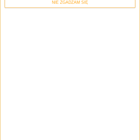
NIE ZGADZAM SIĘ
Recenzje gier
Gry
Wyróżnione
Niech Twoje wspomnienia trwają…
wiecznie. Stellar Blade – recenzja