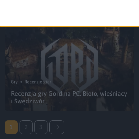
latać wstecz?
Gry
Recenzje gier
Recenzja gry Gord na PC. Błoto, wieśniacy
i Śwędziwór
1
2
3