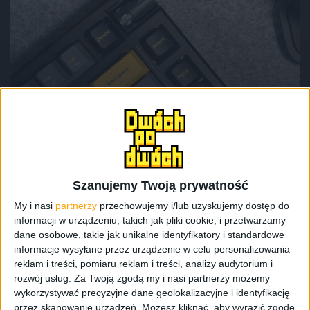
Recenzje sprzętu
Akcesoria
Bumblebee wśród klawiatur. Marvo Meqa
80W – recenzja
Szanujemy Twoją prywatność
My i nasi
partnerzy
przechowujemy i/lub uzyskujemy dostęp do
informacji w urządzeniu, takich jak pliki cookie, i przetwarzamy
dane osobowe, takie jak unikalne identyfikatory i standardowe
informacje wysyłane przez urządzenie w celu personalizowania
reklam i treści, pomiaru reklam i treści, analizy audytorium i
rozwój usług.
Za Twoją zgodą my i nasi partnerzy możemy
wykorzystywać precyzyjne dane geolokalizacyjne i identyfikację
przez skanowanie urządzeń. Możesz kliknąć, aby wyrazić zgodę