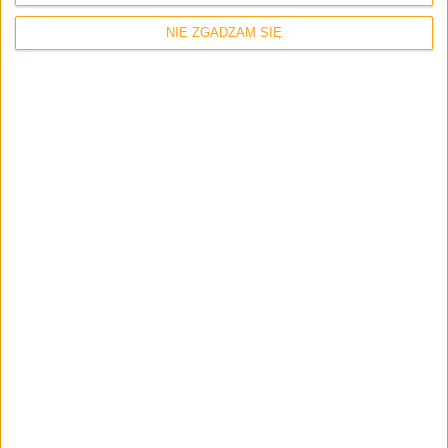
NIE ZGADZAM SIĘ
Recenzje sprzętu
Akcesoria
Wyróżnione
Ludzieee, wy tego używacie? Recenzja
klawiatury Trust GXT 867 Acira