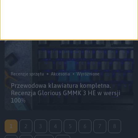
Się wziął gruby i nawrócił
Recenzje sprzętu
Akcesoria
Wyróżnione
Przewodowa klawiatura kompletna.
Recenzja Glorious GMMK 3 HE w wersji
100%
1
2
3
4
5
6
7
8