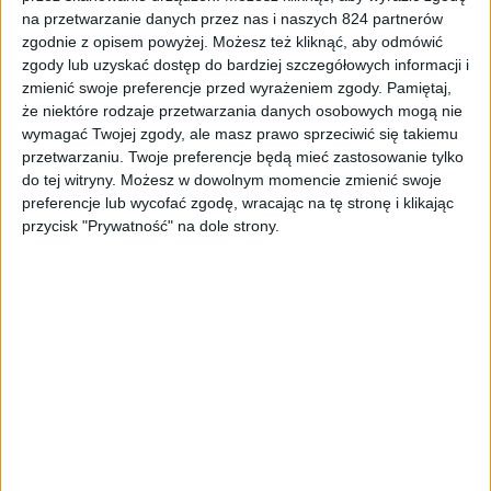
na przetwarzanie danych przez nas i naszych 824 partnerów
Recenzje sprzętu
Akcesoria
zgodnie z opisem powyżej. Możesz też kliknąć, aby odmówić
Tani pad, który chciał być jak DualSense.
zgody lub uzyskać dostęp do bardziej szczegółowych informacji i
zmienić swoje preferencje przed wyrażeniem zgody.
Pamiętaj,
Test Monka Contra GT-96
że niektóre rodzaje przetwarzania danych osobowych mogą nie
wymagać Twojej zgody, ale masz prawo sprzeciwić się takiemu
przetwarzaniu. Twoje preferencje będą mieć zastosowanie tylko
do tej witryny. Możesz w dowolnym momencie zmienić swoje
preferencje lub wycofać zgodę, wracając na tę stronę i klikając
przycisk "Prywatność" na dole strony.
Recenzje sprzętu
Akcesoria
Najmniejsza ładowarka jaką używałem.
Baseus PicoGo GaN Fast Charger 45 W –
recenzja