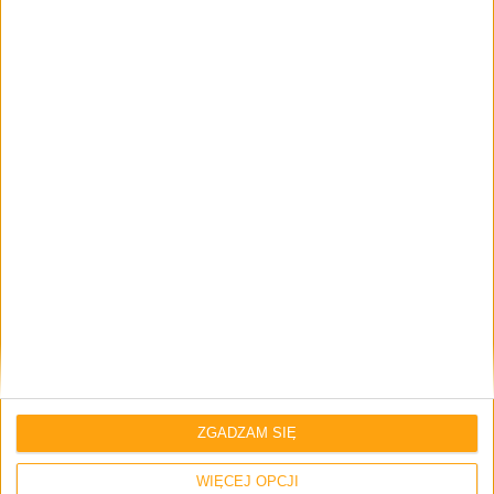
Recenzje sprzętu
Akcesoria
Mały, funkcjonalny powerbank. Baseus
PicoGo Qi2 5000 mAh 20W – recenzja
Recenzje sprzętu
Akcesoria
Wyróżnione
ZGADZAM SIĘ
Mała wielka mysz. Glorious Model O 2
mini – recenzja
WIĘCEJ OPCJI