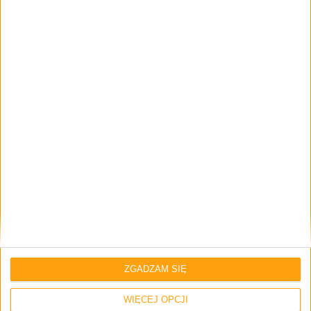
Mamy do pogrania
Szykuje się najlepszy Budokai Tenkaichi i
nazywa się Dragon Ball: Sparking! ZERO –
Mamy do pogrania #26
ZGADZAM SIĘ
Mamy do pogrania
WIĘCEJ OPCJI
Szykuje się Batman Arkham w wersji VR –