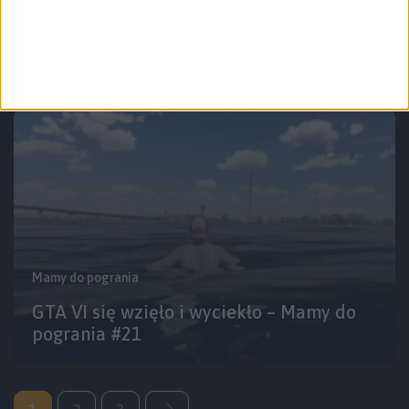
Nie kupujcie pudełkowego Modern
Warfare II – Mamy do pogrania #22
Mamy do pogrania
GTA VI się wzięło i wyciekło – Mamy do
pogrania #21