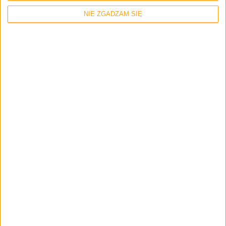
Mamy do pogrania #25
NIE ZGADZAM SIĘ
Mamy do pogrania
W takie Grand Theft Auto III grałbym
godzinami – Mamy do pogrania #24