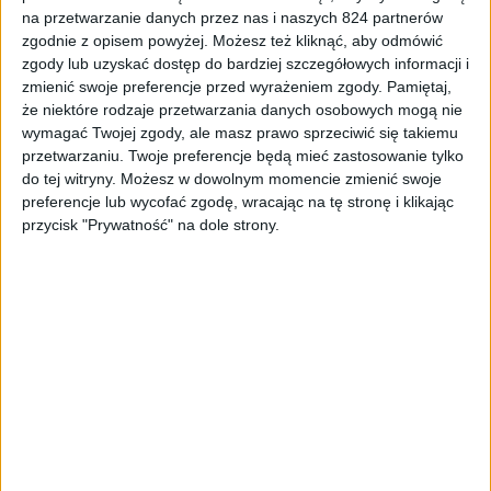
na przetwarzanie danych przez nas i naszych 824 partnerów
zgodnie z opisem powyżej. Możesz też kliknąć, aby odmówić
zgody lub uzyskać dostęp do bardziej szczegółowych informacji i
Mamy do pogrania
zmienić swoje preferencje przed wyrażeniem zgody.
Pamiętaj,
PlayStation 5 Pro to jakiś nieśmieszny
że niektóre rodzaje przetwarzania danych osobowych mogą nie
wymagać Twojej zgody, ale masz prawo sprzeciwić się takiemu
żart – Mamy do pogrania #29
przetwarzaniu. Twoje preferencje będą mieć zastosowanie tylko
do tej witryny. Możesz w dowolnym momencie zmienić swoje
preferencje lub wycofać zgodę, wracając na tę stronę i klikając
przycisk "Prywatność" na dole strony.
Mamy do pogrania
Małpi Król, koniec Concord i kolejny film
na podstawie gry – Mamy do pogrania
#28