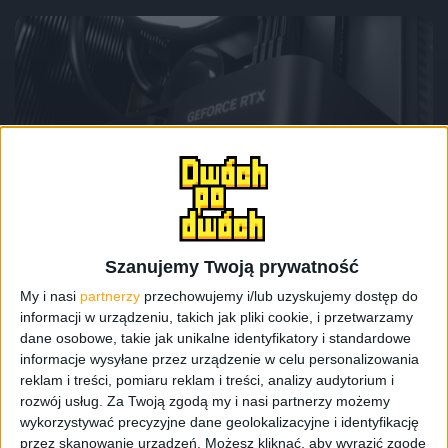
Mamy do pogrania
RTX 5090, Gothic po inflacji i ponownie
przesunięte Shadows – Mamy do
pogrania #30
Szanujemy Twoją prywatność
My i nasi
partnerzy
przechowujemy i/lub uzyskujemy dostęp do
informacji w urządzeniu, takich jak pliki cookie, i przetwarzamy
dane osobowe, takie jak unikalne identyfikatory i standardowe
informacje wysyłane przez urządzenie w celu personalizowania
reklam i treści, pomiaru reklam i treści, analizy audytorium i
rozwój usług.
Za Twoją zgodą my i nasi partnerzy możemy
wykorzystywać precyzyjne dane geolokalizacyjne i identyfikację
przez skanowanie urządzeń. Możesz kliknąć, aby wyrazić zgodę