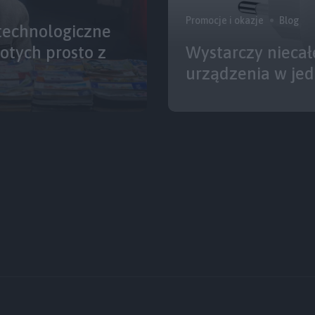
Promocje i okazje
Blog
technologiczne
łotych prosto z
Wystarczy niecał
urządzenia w je