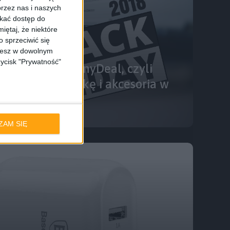
rzez nas i naszych
skać dostęp do
iętaj, że niektóre
 sprzeciwić się
ożesz w dowolnym
zycisk "Prywatność"
18 i #GalaktycznyDeal, czyli
je na elektronikę i akcesoria w
ZAM SIĘ