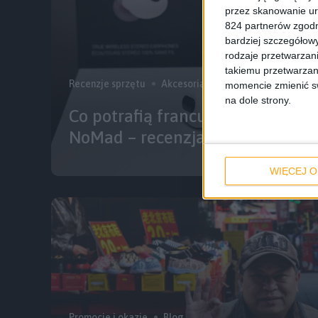
przez skanowanie ur
824 partnerów zgodn
bardziej szczegółowy
rodzaje przetwarzan
takiemu przetwarzan
Recenzje sprzętu
Akcesoria
Recenzje
Wyróżni
momencie zmienić swo
na dole strony.
Co potrafią francuskie bezprze
NoMad – recenzja
WIĘCEJ O
Promocje i okazje
Blog