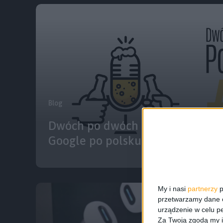
Blog
Dwóch po dwóch Podcast: Odcine
Google po polsku
My i nasi
partnerzy
p
przetwarzamy dane os
urządzenie w celu pe
Za Twoją zgodą my i