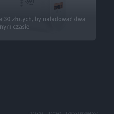
e 30 złotych, by naładować dwa
dnym czasie
Redakcja
Kontakt
Polityka prywatności