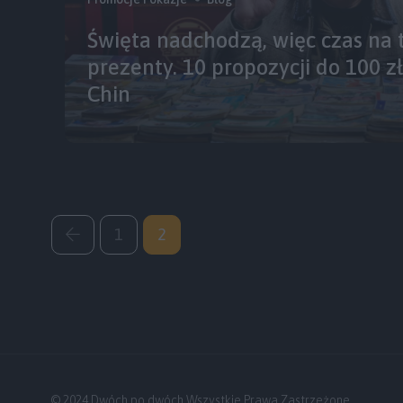
Święta nadchodzą, więc czas na 
prezenty. 10 propozycji do 100 z
Chin
1
2
© 2024 Dwóch po dwóch Wszystkie Prawa Zastrzeżone