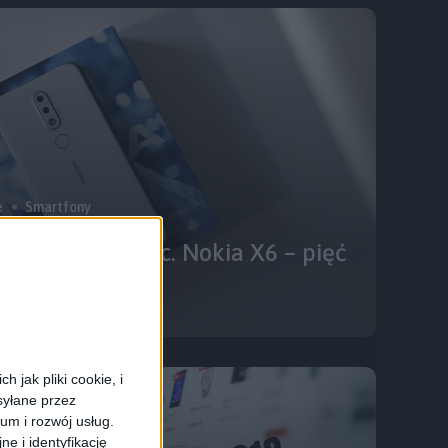
e
Smartfony
ny budżetowiec. Nokia X6 – pięć
zy na nie
 jak pliki cookie, i
syłane przez
ium i rozwój usług.
e i identyfikację