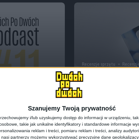
Recenzje sprzętu
Recenzj
k #11 – Asystent
To naprawdę uda
rzeczy na tak, tr
Szanujemy Twoją prywatność
rzechowujemy i/lub uzyskujemy dostęp do informacji w urządzeniu, takich
obowe, takie jak unikalne identyfikatory i standardowe informacje wy
rsonalizowania reklam i treści, pomiaru reklam i treści, analizy audytor
 nasi partnerzy możemy wykorzystywać precyzyjne dane geolokalizacyjn