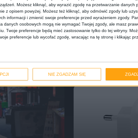
ządzeń. Możesz kliknąć, aby wyrazić zgodę na przetwarzanie danych p
ie z opisem powyżej. Możesz też kliknąć, aby odmówić zgody lub uzy
ch informacji i zmienić swoje preferencje przed wyrażeniem zgody.
Pam
ia danych osobowych mogą nie wymagać Twojej zgody, ale masz prawo
Promocje i okazje
Blog
iu. Twoje preferencje będą mieć zastosowanie tylko do tej witryny. M
one
je preferencje lub wycofać zgodę, wracając na tę stronę i klikając pr
Czarny Piątek 20
wodówki? Divacore
najlepsze promoc
jednym miejscu
PCJI
NIE ZGADZAM SIĘ
ZGAD