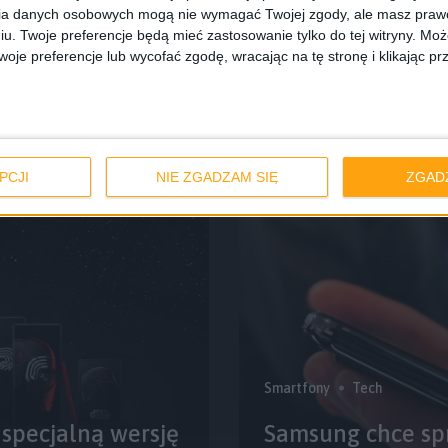
ia danych osobowych mogą nie wymagać Twojej zgody, ale masz prawo
Smartfony
Tech
iu. Twoje preferencje będą mieć zastosowanie tylko do tej witryny. M
je preferencje lub wycofać zgodę, wracając na tę stronę i klikając pr
romebookiem.
Jak do tego doszł
sunga
Samsungu Galaxy
PCJI
NIE ZGADZAM SIĘ
ZGAD
Smartfony
Tech
 specjalną wersję
Samsung chce sp