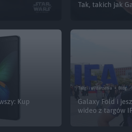
Tak, takich jak G
Targi i wydarzenia
Blog
wszy: Kup
Galaxy Fold i jes
wideo z targów I