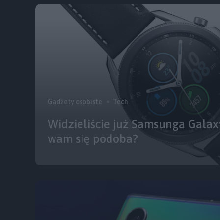
Gadżety osobiste
Tech
Widzieliście już Samsunga Galaxy
wam się podoba?