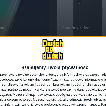
one
Smartfony
Tech
łów o Samsungu
Smartfon z wyjmo
taki i nazywa si
Szanujemy Twoją prywatność
rzechowujemy i/lub uzyskujemy dostęp do informacji w urządzeniu, takich
obowe, takie jak unikalne identyfikatory i standardowe informacje wy
rsonalizowania reklam i treści, pomiaru reklam i treści, analizy audytor
 nasi partnerzy możemy wykorzystywać precyzyjne dane geolokalizacyjn
ządzeń. Możesz kliknąć, aby wyrazić zgodę na przetwarzanie danych p
ie z opisem powyżej. Możesz też kliknąć, aby odmówić zgody lub uzy
ch informacji i zmienić swoje preferencje przed wyrażeniem zgody.
Pam