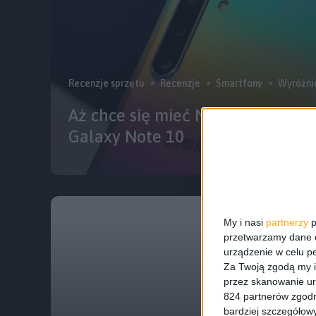
Recenzje sprzętu
Recenzje
Smartfony
Wyróżni
Aż chce się mieć Note’a. Kilka s
Galaxy Note 10
My i nasi
partnerzy
p
przetwarzamy dane os
urządzenie w celu pe
Za Twoją zgodą my i
przez skanowanie ur
824 partnerów zgodn
bardziej szczegółowy