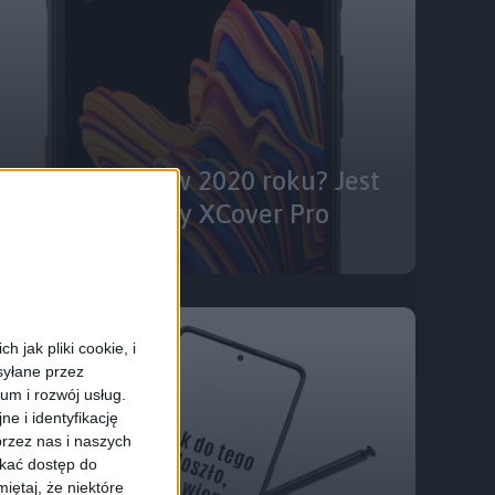
waną baterią w 2020 roku? Jest
ę Samsung Galaxy XCover Pro
 jak pliki cookie, i
syłane przez
ium i rozwój usług.
e i identyfikację
rzez nas i naszych
skać dostęp do
iętaj, że niektóre