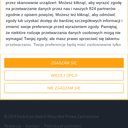
przez skanowanie urządzeń. Możesz kliknąć, aby wyrazić zgodę
na przetwarzanie danych przez nas i naszych 824 partnerów
zgodnie z opisem powyżej. Możesz też kliknąć, aby odmówić
zgody lub uzyskać dostęp do bardziej szczegółowych informacji i
zmienić swoje preferencje przed wyrażeniem zgody.
Pamiętaj,
że niektóre rodzaje przetwarzania danych osobowych mogą nie
wymagać Twojej zgody, ale masz prawo sprzeciwić się takiemu
przetwarzaniu. Twoje preferencje będą mieć zastosowanie tylko
do tej witryny. Możesz w dowolnym momencie zmienić swoje
preferencje lub wycofać zgodę, wracając na tę stronę i klikając
Gadżety osobiste
przycisk "Prywatność" na dole strony.
ZGADZAM SIĘ
Krótko: Aktualizacja oprogramowania dla
Samsunga Gear S
WIĘCEJ OPCJI
NIE ZGADZAM SIĘ
© 2024 Dwóch po dwóch Wszystkie Prawa Zastrzeżone
Redakcja
Kontakt
Polityka prywatności