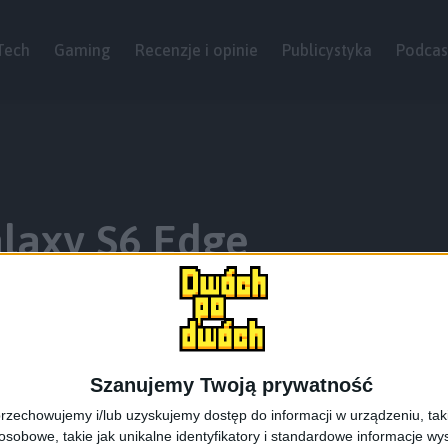
Tech
Gaming
Recenzje i opinie
Publicystyka
Podcas
alaxy S6 Edge
Szanujemy Twoją prywatność
rzechowujemy i/lub uzyskujemy dostęp do informacji w urządzeniu, takich
obowe, takie jak unikalne identyfikatory i standardowe informacje wy