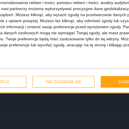
rsonalizowania reklam i treści, pomiaru reklam i treści, analizy audytor
 nasi partnerzy możemy wykorzystywać precyzyjne dane geolokalizacyjn
ządzeń. Możesz kliknąć, aby wyrazić zgodę na przetwarzanie danych p
ie z opisem powyżej. Możesz też kliknąć, aby odmówić zgody lub uzy
ch informacji i zmienić swoje preferencje przed wyrażeniem zgody.
Pam
ia danych osobowych mogą nie wymagać Twojej zgody, ale masz prawo
iu. Twoje preferencje będą mieć zastosowanie tylko do tej witryny. M
je preferencje lub wycofać zgodę, wracając na tę stronę i klikając pr
ż otrzymuje
em w Wielkiej
PCJI
NIE ZGADZAM SIĘ
ZGAD