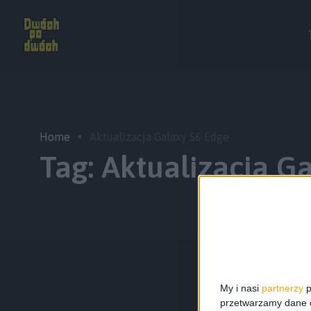
Home
Aktualizacja Galaxy S6 Edge
Tag:
Aktualizacja G
My i nasi
partnerzy
p
przetwarzamy dane os