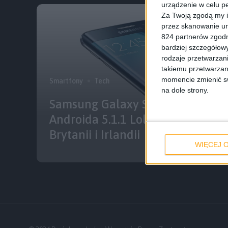
urządzenie w celu pe
Za Twoją zgodą my i
przez skanowanie ur
824 partnerów zgodn
bardziej szczegółowy
rodzaje przetwarzan
takiemu przetwarzan
momencie zmienić swo
Smartfony
Tech
na dole strony.
Samsung Galaxy S6 Edge równie
Androida 5.1.1 Lollipop. Tym raz
Brytanii i Irlandii
WIĘCEJ O