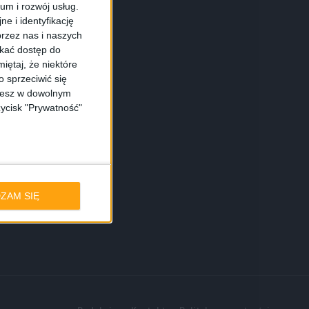
ium i rozwój usług.
e i identyfikację
rzez nas i naszych
skać dostęp do
iętaj, że niektóre
 sprzeciwić się
ożesz w dowolnym
zycisk "Prywatność"
ZAM SIĘ