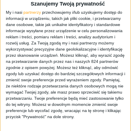
Szanujemy Twoją prywatność
My i nasi
partnerzy
przechowujemy i/lub uzyskujemy dostęp do
informacji w urządzeniu, takich jak pliki cookie, i przetwarzamy
dane osobowe, takie jak unikalne identyfikatory i standardowe
informacje wysyłane przez urządzenie w celu personalizowania
reklam i treści, pomiaru reklam i treści, analizy audytorium i
rozwój usług.
Za Twoją zgodą my i nasi partnerzy możemy
Opinie
Smartfony
Tech
wykorzystywać precyzyjne dane geolokalizacyjne i identyfikację
przez skanowanie urządzeń. Możesz kliknąć, aby wyrazić zgodę
Najlepsze smartfony 2016 roku okiem
na przetwarzanie danych przez nas i naszych 824 partnerów
Galaktycznej Redakcji
zgodnie z opisem powyżej. Możesz też kliknąć, aby odmówić
zgody lub uzyskać dostęp do bardziej szczegółowych informacji i
zmienić swoje preferencje przed wyrażeniem zgody.
Pamiętaj,
że niektóre rodzaje przetwarzania danych osobowych mogą nie
wymagać Twojej zgody, ale masz prawo sprzeciwić się takiemu
przetwarzaniu. Twoje preferencje będą mieć zastosowanie tylko
do tej witryny. Możesz w dowolnym momencie zmienić swoje
preferencje lub wycofać zgodę, wracając na tę stronę i klikając
przycisk "Prywatność" na dole strony.