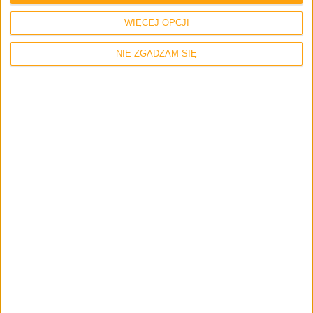
WIĘCEJ OPCJI
NIE ZGADZAM SIĘ
Promocje i okazje
Smartfony
Tech
Ja już zgłosiłem się po etui. Alcatel
rozdaje Matrix Flip Case do smartfonu
Idol 4 i Idol 4S