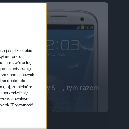
 jak pliki cookie, i
syłane przez
ium i rozwój usług.
e i identyfikację
rzez nas i naszych
skać dostęp do
 Bean dla Galaxy S III, tym razem
iętaj, że niektóre
 sprzeciwić się
ożesz w dowolnym
zycisk "Prywatność"