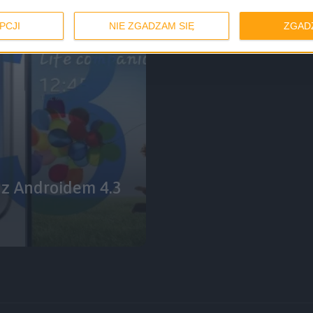
PCJI
NIE ZGADZAM SIĘ
ZGAD
 z Androidem 4.3