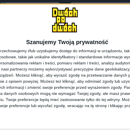
Szanujemy Twoją prywatność
rzechowujemy i/lub uzyskujemy dostęp do informacji w urządzeniu, takich
obowe, takie jak unikalne identyfikatory i standardowe informacje wy
rsonalizowania reklam i treści, pomiaru reklam i treści, analizy audytor
 nasi partnerzy możemy wykorzystywać precyzyjne dane geolokalizacyjn
ządzeń. Możesz kliknąć, aby wyrazić zgodę na przetwarzanie danych p
Smartfony
owania z
ie z opisem powyżej. Możesz też kliknąć, aby odmówić zgody lub uzy
axy Note II i
Android 4.3 Jelly
ch informacji i zmienić swoje preferencje przed wyrażeniem zgody.
Pam
ia danych osobowych mogą nie wymagać Twojej zgody, ale masz prawo
na Wyspach
iu. Twoje preferencje będą mieć zastosowanie tylko do tej witryny. M
je preferencje lub wycofać zgodę, wracając na tę stronę i klikając pr