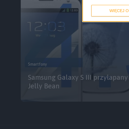
WIĘCEJ O
Smartfony
Samsung Galaxy S III przyłapany
Jelly Bean