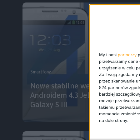
My i nasi
partnerzy
p
przetwarzamy dane os
urządzenie w celu pe
Smartfony
Za Twoją zgodą my i
przez skanowanie ur
Nowe stabilne wersje oprogram
824 partnerów zgodn
Androidem 4.3 Jelly Bean dla Gal
bardziej szczegółowy
rodzaje przetwarzan
Galaxy S III
takiemu przetwarzan
momencie zmienić swo
na dole strony.