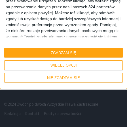
przez skanowanie urządzeń. Możesz kliknąć, aby wyrazić zgodę
na przetwarzanie danych przez nas i naszych 824 partnerów
zgodnie z opisem powyżej. Możesz też kliknąć, aby odmówić
zgody lub uzyskać dostęp do bardziej szczegółowych informacji i
zmienić swoje preferencje przed wyrażeniem zgody.
Pamiętaj,
że niektóre rodzaje przetwarzania danych osobowych mogą nie
wymagać Twojej zgody, ale masz prawo sprzeciwić się takiemu
Smartfony
Tech
przetwarzaniu. Twoje preferencje będą mieć zastosowanie tylko
do tej witryny. Możesz w dowolnym momencie zmienić swoje
Tani, budżetowy iPhone XR w cenie
ZGADZAM SIĘ
preferencje lub wycofać zgodę, wracając na tę stronę i klikając
cholernie drogiego Pixela 3 XL trafił do
przycisk "Prywatność" na dole strony.
przedsprzedaży
WIĘCEJ OPCJI
NIE ZGADZAM SIĘ
© 2024 Dwóch po dwóch Wszystkie Prawa Zastrzeżone
Redakcja
Kontakt
Polityka prywatności