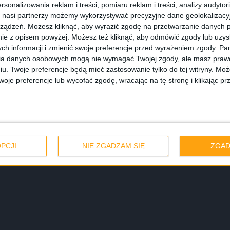
rsonalizowania reklam i treści, pomiaru reklam i treści, analizy audytor
 nasi partnerzy możemy wykorzystywać precyzyjne dane geolokalizacyjn
ządzeń. Możesz kliknąć, aby wyrazić zgodę na przetwarzanie danych p
ie z opisem powyżej. Możesz też kliknąć, aby odmówić zgody lub uzy
ch informacji i zmienić swoje preferencje przed wyrażeniem zgody.
Pam
ia danych osobowych mogą nie wymagać Twojej zgody, ale masz prawo
iu. Twoje preferencje będą mieć zastosowanie tylko do tej witryny. M
je preferencje lub wycofać zgodę, wracając na tę stronę i klikając pr
i aplikacje
PCJI
NIE ZGADZAM SIĘ
ZGAD