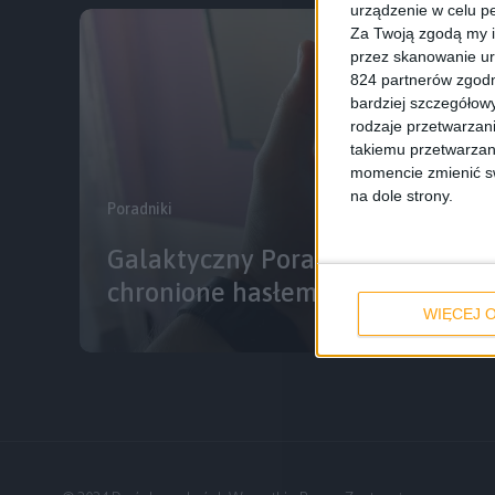
urządzenie w celu pe
Za Twoją zgodą my i
przez skanowanie ur
824 partnerów zgodn
bardziej szczegółowy
rodzaje przetwarzan
takiemu przetwarzan
momencie zmienić swo
na dole strony.
Poradniki
Galaktyczny Poradnik #14: Dane 
chronione hasłem
WIĘCEJ O