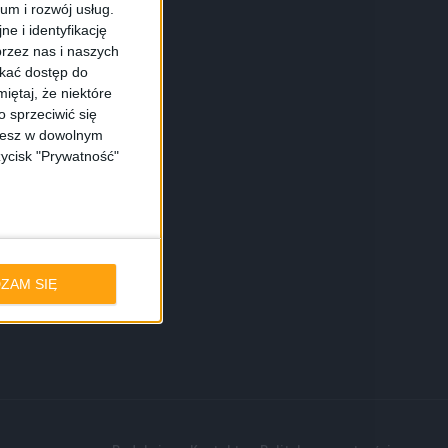
ium i rozwój usług.
e i identyfikację
rzez nas i naszych
skać dostęp do
iętaj, że niektóre
 sprzeciwić się
ożesz w dowolnym
zycisk "Prywatność"
ZAM SIĘ