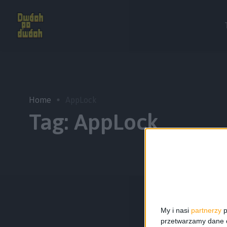
Home
AppLock
Tag:
AppLock
My i nasi
partnerzy
p
przetwarzamy dane os