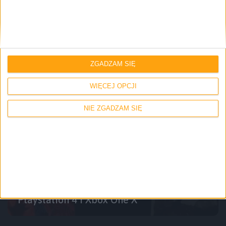
Gry
Gruba aktualizacja Starfielda.
Niekoniecznie za mało, stanowczo za
późno
ZGADZAM SIĘ
WIĘCEJ OPCJI
NIE ZGADZAM SIĘ
Gry
Rozrywka
DOOM, DOOM i DOOM. Na Switcha,
Playstation 4 i Xbox One X