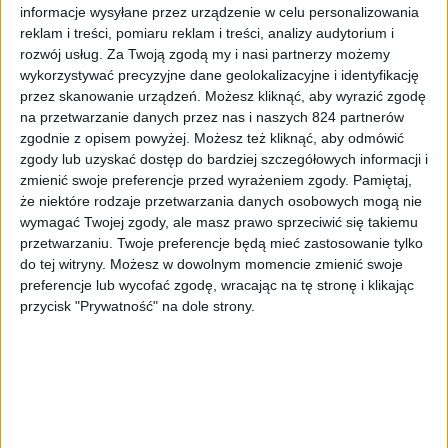
informacje wysyłane przez urządzenie w celu personalizowania
reklam i treści, pomiaru reklam i treści, analizy audytorium i
rozwój usług.
Za Twoją zgodą my i nasi partnerzy możemy
wykorzystywać precyzyjne dane geolokalizacyjne i identyfikację
przez skanowanie urządzeń. Możesz kliknąć, aby wyrazić zgodę
na przetwarzanie danych przez nas i naszych 824 partnerów
zgodnie z opisem powyżej. Możesz też kliknąć, aby odmówić
zgody lub uzyskać dostęp do bardziej szczegółowych informacji i
Recenzje gier
Gry
zmienić swoje preferencje przed wyrażeniem zgody.
Pamiętaj,
Kto nie lubi archeologa z biczem?
że niektóre rodzaje przetwarzania danych osobowych mogą nie
Recenzja gry Indiana Jones i Wielki Krąg
wymagać Twojej zgody, ale masz prawo sprzeciwić się takiemu
przetwarzaniu. Twoje preferencje będą mieć zastosowanie tylko
do tej witryny. Możesz w dowolnym momencie zmienić swoje
preferencje lub wycofać zgodę, wracając na tę stronę i klikając
przycisk "Prywatność" na dole strony.