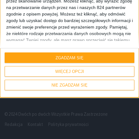
przez skanowanie urządzeń. Możesz kliknąć, aby wyrazić zgodę
na przetwarzanie danych przez nas i naszych 824 partnerów
zgodnie z opisem powyżej. Możesz też kliknąć, aby odmówić
zgody lub uzyskać dostęp do bardziej szczegółowych informacji i
zmienić swoje preferencje przed wyrażeniem zgody.
Pamiętaj,
że niektóre rodzaje przetwarzania danych osobowych mogą nie
wymagać Twojej zgody, ale masz prawo sprzeciwić się takiemu
przetwarzaniu. Twoje preferencje będą mieć zastosowanie tylko
Odcinki podcastu
do tej witryny. Możesz w dowolnym momencie zmienić swoje
ZGADZAM SIĘ
preferencje lub wycofać zgodę, wracając na tę stronę i klikając
Nikt nie potrzebuje cienkich smartfonów
przycisk "Prywatność" na dole strony.
– Odcinek #129
WIĘCEJ OPCJI
NIE ZGADZAM SIĘ
© 2024 Dwóch po dwóch Wszystkie Prawa Zastrzeżone
Redakcja
Kontakt
Polityka prywatności