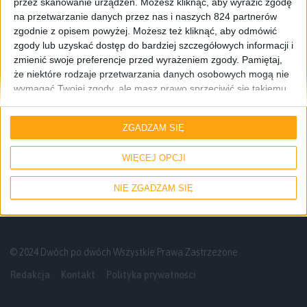
przez skanowanie urządzeń. Możesz kliknąć, aby wyrazić zgodę
na przetwarzanie danych przez nas i naszych 824 partnerów
zgodnie z opisem powyżej. Możesz też kliknąć, aby odmówić
zgody lub uzyskać dostęp do bardziej szczegółowych informacji i
zmienić swoje preferencje przed wyrażeniem zgody.
Pamiętaj,
że niektóre rodzaje przetwarzania danych osobowych mogą nie
wymagać Twojej zgody, ale masz prawo sprzeciwić się takiemu
przetwarzaniu. Twoje preferencje będą mieć zastosowanie tylko
Gry
Konsole
do tej witryny. Możesz w dowolnym momencie zmienić swoje
ZGADZAM SIĘ
preferencje lub wycofać zgodę, wracając na tę stronę i klikając
State of Play nie wyrwało mnie z kapci,
przycisk "Prywatność" na dole strony.
ale nie jest źle
WIĘCEJ OPCJI
NIE ZGADZAM SIĘ
© 2024 Dwóch po dwóch Wszystkie Prawa Zastrzeżone
Redakcja
Kontakt
Polityka prywatności