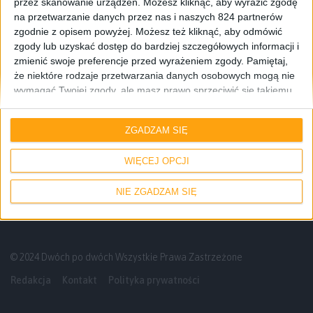
przez skanowanie urządzeń. Możesz kliknąć, aby wyrazić zgodę
na przetwarzanie danych przez nas i naszych 824 partnerów
zgodnie z opisem powyżej. Możesz też kliknąć, aby odmówić
zgody lub uzyskać dostęp do bardziej szczegółowych informacji i
zmienić swoje preferencje przed wyrażeniem zgody.
Pamiętaj,
że niektóre rodzaje przetwarzania danych osobowych mogą nie
wymagać Twojej zgody, ale masz prawo sprzeciwić się takiemu
przetwarzaniu. Twoje preferencje będą mieć zastosowanie tylko
Gry
Konsole
do tej witryny. Możesz w dowolnym momencie zmienić swoje
ZGADZAM SIĘ
preferencje lub wycofać zgodę, wracając na tę stronę i klikając
State of Play nie wyrwało mnie z kapci,
przycisk "Prywatność" na dole strony.
ale nie jest źle
WIĘCEJ OPCJI
NIE ZGADZAM SIĘ
© 2024 Dwóch po dwóch Wszystkie Prawa Zastrzeżone
Redakcja
Kontakt
Polityka prywatności