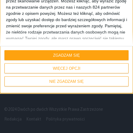
przez skanowanie urządzeń. Możesz kliknąć, aby wyrazić zgodę
na przetwarzanie danych przez nas i naszych 824 partnerów
zgodnie z opisem powyżej. Możesz też kliknąć, aby odmówić
zgody lub uzyskać dostęp do bardziej szczegółowych informacji i
zmienić swoje preferencje przed wyrażeniem zgody.
Pamiętaj,
że niektóre rodzaje przetwarzania danych osobowych mogą nie
wymagać Twojej zgody, ale masz prawo sprzeciwić się takiemu
przetwarzaniu. Twoje preferencje będą mieć zastosowanie tylko
Gry
do tej witryny. Możesz w dowolnym momencie zmienić swoje
ZGADZAM SIĘ
preferencje lub wycofać zgodę, wracając na tę stronę i klikając
Zostań na chwilę i posłuchaj… Diablo 3 na
przycisk "Prywatność" na dole strony.
Switcha!
WIĘCEJ OPCJI
NIE ZGADZAM SIĘ
© 2024 Dwóch po dwóch Wszystkie Prawa Zastrzeżone
Redakcja
Kontakt
Polityka prywatności