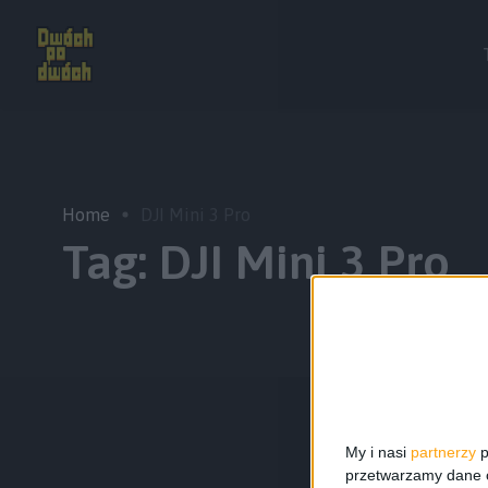
Home
DJI Mini 3 Pro
Tag:
DJI Mini 3 Pro
My i nasi
partnerzy
p
przetwarzamy dane os