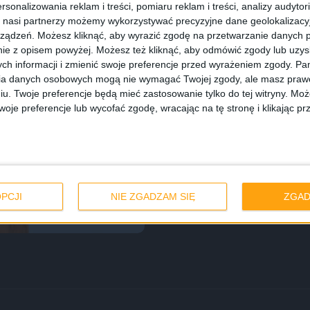
rsonalizowania reklam i treści, pomiaru reklam i treści, analizy audytor
 nasi partnerzy możemy wykorzystywać precyzyjne dane geolokalizacyjn
ządzeń. Możesz kliknąć, aby wyrazić zgodę na przetwarzanie danych p
ie z opisem powyżej. Możesz też kliknąć, aby odmówić zgody lub uzy
ch informacji i zmienić swoje preferencje przed wyrażeniem zgody.
Pam
ia danych osobowych mogą nie wymagać Twojej zgody, ale masz prawo
iu. Twoje preferencje będą mieć zastosowanie tylko do tej witryny. M
je preferencje lub wycofać zgodę, wracając na tę stronę i klikając pr
użo mleka daje –
PCJI
NIE ZGADZAM SIĘ
ZGAD