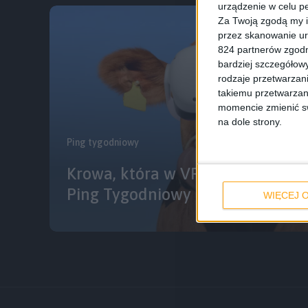
urządzenie w celu pe
Za Twoją zgodą my i
przez skanowanie ur
824 partnerów zgodn
bardziej szczegółowy
rodzaje przetwarzan
takiemu przetwarzan
momencie zmienić swo
na dole strony.
Ping tygodniowy
Krowa, która w VR mało ryczy, d
Ping Tygodniowy #11
WIĘCEJ O