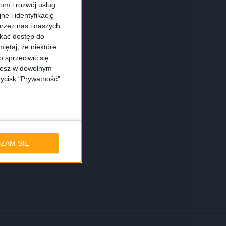
ium i rozwój usług.
e i identyfikację
rzez nas i naszych
skać dostęp do
iętaj, że niektóre
 sprzeciwić się
ożesz w dowolnym
zycisk "Prywatność"
ZAM SIĘ