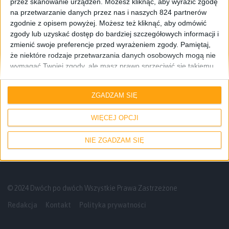
przez skanowanie urządzeń. Możesz kliknąć, aby wyrazić zgodę
na przetwarzanie danych przez nas i naszych 824 partnerów
zgodnie z opisem powyżej. Możesz też kliknąć, aby odmówić
zgody lub uzyskać dostęp do bardziej szczegółowych informacji i
zmienić swoje preferencje przed wyrażeniem zgody.
Pamiętaj,
że niektóre rodzaje przetwarzania danych osobowych mogą nie
wymagać Twojej zgody, ale masz prawo sprzeciwić się takiemu
Mamy do pogrania
przetwarzaniu. Twoje preferencje będą mieć zastosowanie tylko
do tej witryny. Możesz w dowolnym momencie zmienić swoje
RTX 5090, Gothic po inflacji i ponownie
ZGADZAM SIĘ
preferencje lub wycofać zgodę, wracając na tę stronę i klikając
przesunięte Shadows – Mamy do
przycisk "Prywatność" na dole strony.
pogrania #30
WIĘCEJ OPCJI
NIE ZGADZAM SIĘ
© 2024 Dwóch po dwóch Wszystkie Prawa Zastrzeżone
Redakcja
Kontakt
Polityka prywatności