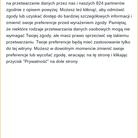
na przetwarzanie danych przez nas i naszych 824 partnerów
Odcinki podcastu
zgodnie z opisem powyżej. Możesz też kliknąć, aby odmówić
zgody lub uzyskać dostęp do bardziej szczegółowych informacji i
Gry zasługujące na adaptację filmową –
zmienić swoje preferencje przed wyrażeniem zgody.
Pamiętaj,
Odcinek #134
że niektóre rodzaje przetwarzania danych osobowych mogą nie
wymagać Twojej zgody, ale masz prawo sprzeciwić się takiemu
przetwarzaniu. Twoje preferencje będą mieć zastosowanie tylko
do tej witryny. Możesz w dowolnym momencie zmienić swoje
preferencje lub wycofać zgodę, wracając na tę stronę i klikając
przycisk "Prywatność" na dole strony.
Odcinki podcastu
Najlepsze intra i openingi w grach –
Odcinek #133