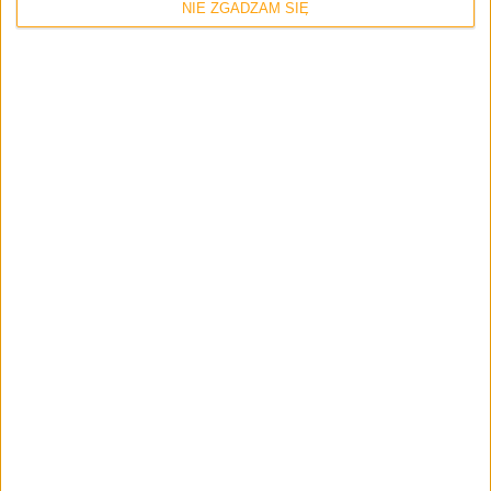
NIE ZGADZAM SIĘ
Odcinki podcastu
Logitech MX Master 4, Wednesday, 1670
sezon 2 – Odcinek #128