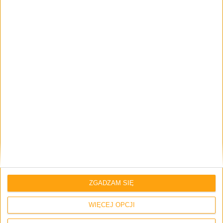
Odcinki podcastu
Gry, filmy i seriale w 2025 i 2026 roku –
Odcinek #131
ZGADZAM SIĘ
Odcinki podcastu
WIĘCEJ OPCJI
30 lat konsoli PlayStation – Odcinek #130