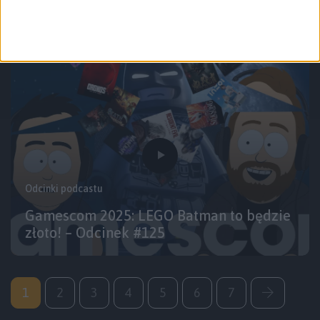
nowy OLED – Odcinek #126
Odcinki podcastu
Gamescom 2025: LEGO Batman to będzie
złoto! – Odcinek #125
1
2
3
4
5
6
7