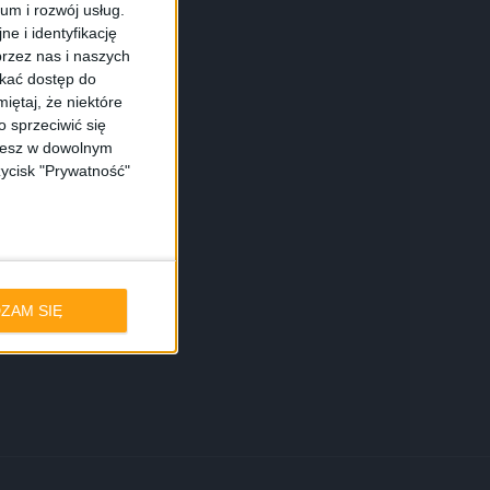
ium i rozwój usług.
e i identyfikację
rzez nas i naszych
skać dostęp do
iętaj, że niektóre
 sprzeciwić się
ożesz w dowolnym
zycisk "Prywatność"
ZAM SIĘ