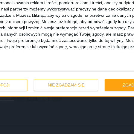
rsonalizowania reklam i treści, pomiaru reklam i treści, analizy audytor
 nasi partnerzy możemy wykorzystywać precyzyjne dane geolokalizacyjn
ządzeń. Możesz kliknąć, aby wyrazić zgodę na przetwarzanie danych p
ie z opisem powyżej. Możesz też kliknąć, aby odmówić zgody lub uzy
ch informacji i zmienić swoje preferencje przed wyrażeniem zgody.
Pam
ia danych osobowych mogą nie wymagać Twojej zgody, ale masz prawo
iu. Twoje preferencje będą mieć zastosowanie tylko do tej witryny. M
je preferencje lub wycofać zgodę, wracając na tę stronę i klikając pr
mo w przeglądarce
PCJI
NIE ZGADZAM SIĘ
ZGAD