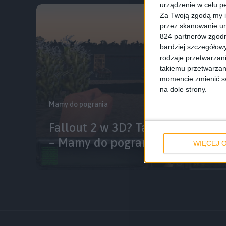
urządzenie w celu pe
Za Twoją zgodą my i
przez skanowanie ur
824 partnerów zgodn
bardziej szczegółowy
rodzaje przetwarzan
takiemu przetwarzan
momencie zmienić swo
na dole strony.
Mamy do pogrania
Fallout 2 w 3D? Tak i to za dar
– Mamy do pogrania #23
WIĘCEJ O