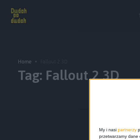
Home
Fallout 2 3D
Tag:
Fallout 2 3D
My i nasi
partnerzy
p
przetwarzamy dane os