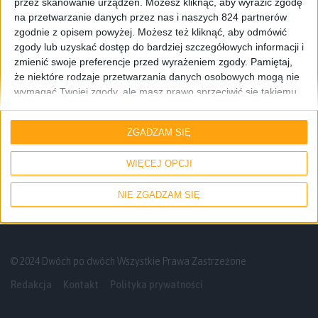
przez skanowanie urządzeń. Możesz kliknąć, aby wyrazić zgodę
na przetwarzanie danych przez nas i naszych 824 partnerów
zgodnie z opisem powyżej. Możesz też kliknąć, aby odmówić
zgody lub uzyskać dostęp do bardziej szczegółowych informacji i
zmienić swoje preferencje przed wyrażeniem zgody.
Pamiętaj,
że niektóre rodzaje przetwarzania danych osobowych mogą nie
wymagać Twojej zgody, ale masz prawo sprzeciwić się takiemu
przetwarzaniu. Twoje preferencje będą mieć zastosowanie tylko
Mamy do pogrania
do tej witryny. Możesz w dowolnym momencie zmienić swoje
ZGADZAM SIĘ
preferencje lub wycofać zgodę, wracając na tę stronę i klikając
Fallout 2 w 3D? Tak i to za darmo w
przycisk "Prywatność" na dole strony.
przeglądarce – Mamy do pogrania #23
WIĘCEJ OPCJI
NIE ZGADZAM SIĘ
© 2024 Dwóch po dwóch Wszystkie Prawa Zastrzeżone
Redakcja
Kontakt
Polityka prywatności