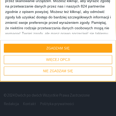
przez skanowanie urządzeń. Możesz kliknąć, aby wyrazić zgodę
na przetwarzanie danych przez nas i naszych 824 partnerów
zgodnie z opisem powyżej. Możesz też kliknąć, aby odmówić
zgody lub uzyskać dostęp do bardziej szczegółowych informacji i
zmienić swoje preferencje przed wyrażeniem zgody.
Pamiętaj,
że niektóre rodzaje przetwarzania danych osobowych mogą nie
wymagać Twojej zgody, ale masz prawo sprzeciwić się takiemu
przetwarzaniu. Twoje preferencje będą mieć zastosowanie tylko
Mamy do pogrania
do tej witryny. Możesz w dowolnym momencie zmienić swoje
ZGADZAM SIĘ
preferencje lub wycofać zgodę, wracając na tę stronę i klikając
Fallout 2 w 3D? Tak i to za darmo w
przycisk "Prywatność" na dole strony.
przeglądarce – Mamy do pogrania #23
WIĘCEJ OPCJI
NIE ZGADZAM SIĘ
© 2024 Dwóch po dwóch Wszystkie Prawa Zastrzeżone
Redakcja
Kontakt
Polityka prywatności