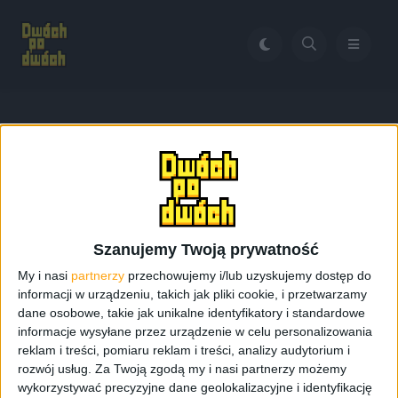
Home
Five Nights at Freddy's: Security Breach
Tag:
Five Nights at Freddy’s:
Security Breach
Szanujemy Twoją prywatność
My i nasi
partnerzy
przechowujemy i/lub uzyskujemy dostęp do
informacji w urządzeniu, takich jak pliki cookie, i przetwarzamy
dane osobowe, takie jak unikalne identyfikatory i standardowe
informacje wysyłane przez urządzenie w celu personalizowania
reklam i treści, pomiaru reklam i treści, analizy audytorium i
rozwój usług.
Za Twoją zgodą my i nasi partnerzy możemy
wykorzystywać precyzyjne dane geolokalizacyjne i identyfikację