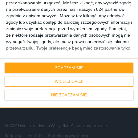
przez skanowanie urządzeń. Możesz kliknąć, aby wyrazić zgodę
na przetwarzanie danych przez nas i naszych 824 partnerów
zgodnie z opisem powyżej. Możesz też kliknąć, aby odmówić
zgody lub uzyskać dostęp do bardziej szczegółowych informacji i
zmienić swoje preferencje przed wyrażeniem zgody.
Pamiętaj,
że niektóre rodzaje przetwarzania danych osobowych mogą nie
wymagać Twojej zgody, ale masz prawo sprzeciwić się takiemu
przetwarzaniu. Twoje preferencje będą mieć zastosowanie tylko
do tej witryny. Możesz w dowolnym momencie zmienić swoje
preferencje lub wycofać zgodę, wracając na tę stronę i klikając
Gry
Konsole
przycisk "Prywatność" na dole strony.
ZGADZAM SIĘ
State of Play nie wyrwało mnie z kapci,
ale nie jest źle
WIĘCEJ OPCJI
NIE ZGADZAM SIĘ
© 2024 Dwóch po dwóch Wszystkie Prawa Zastrzeżone
Redakcja
Kontakt
Polityka prywatności