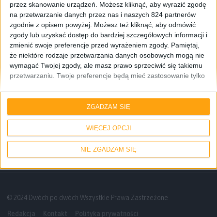
przez skanowanie urządzeń. Możesz kliknąć, aby wyrazić zgodę
na przetwarzanie danych przez nas i naszych 824 partnerów
zgodnie z opisem powyżej. Możesz też kliknąć, aby odmówić
zgody lub uzyskać dostęp do bardziej szczegółowych informacji i
zmienić swoje preferencje przed wyrażeniem zgody.
Pamiętaj,
że niektóre rodzaje przetwarzania danych osobowych mogą nie
wymagać Twojej zgody, ale masz prawo sprzeciwić się takiemu
przetwarzaniu. Twoje preferencje będą mieć zastosowanie tylko
do tej witryny. Możesz w dowolnym momencie zmienić swoje
Pierwsze wrażenia
Smartfony
preferencje lub wycofać zgodę, wracając na tę stronę i klikając
Galaxy A3 i Galaxy A5 – pierwsze
przycisk "Prywatność" na dole strony.
ZGADZAM SIĘ
wrażenia o najnowszych smartfonach
Samsunga
WIĘCEJ OPCJI
NIE ZGADZAM SIĘ
© 2024 Dwóch po dwóch Wszystkie Prawa Zastrzeżone
Redakcja
Kontakt
Polityka prywatności