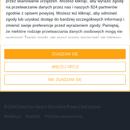
przez skanowanie urządzeń. Możesz kliknąć, aby wyrazić zgodę
na przetwarzanie danych przez nas i naszych 824 partnerów
zgodnie z opisem powyżej. Możesz też kliknąć, aby odmówić
zgody lub uzyskać dostęp do bardziej szczegółowych informacji i
zmienić swoje preferencje przed wyrażeniem zgody.
Pamiętaj,
że niektóre rodzaje przetwarzania danych osobowych mogą nie
wymagać Twojej zgody, ale masz prawo sprzeciwić się takiemu
przetwarzaniu. Twoje preferencje będą mieć zastosowanie tylko
do tej witryny. Możesz w dowolnym momencie zmienić swoje
Blog
Smartfony
ZGADZAM SIĘ
preferencje lub wycofać zgodę, wracając na tę stronę i klikając
przycisk "Prywatność" na dole strony.
Samsung Galaxy Alpha pojawił się w FCC
WIĘCEJ OPCJI
NIE ZGADZAM SIĘ
© 2024 Dwóch po dwóch Wszystkie Prawa Zastrzeżone
Redakcja
Kontakt
Polityka prywatności