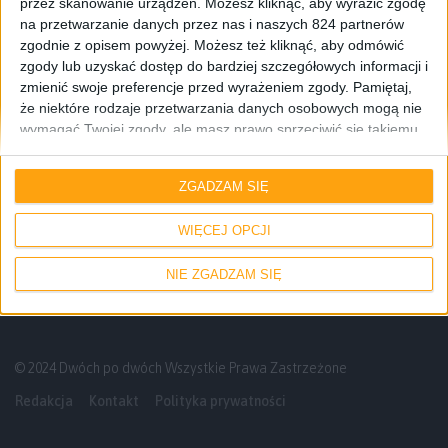
przez skanowanie urządzeń. Możesz kliknąć, aby wyrazić zgodę
na przetwarzanie danych przez nas i naszych 824 partnerów
zgodnie z opisem powyżej. Możesz też kliknąć, aby odmówić
zgody lub uzyskać dostęp do bardziej szczegółowych informacji i
zmienić swoje preferencje przed wyrażeniem zgody.
Pamiętaj,
że niektóre rodzaje przetwarzania danych osobowych mogą nie
wymagać Twojej zgody, ale masz prawo sprzeciwić się takiemu
Gadżety osobiste
Opinie
przetwarzaniu. Twoje preferencje będą mieć zastosowanie tylko
do tej witryny. Możesz w dowolnym momencie zmienić swoje
Który zegarek wybrać? Samsung Gear 2,
ZGADZAM SIĘ
preferencje lub wycofać zgodę, wracając na tę stronę i klikając
Gear 2 Neo, Gear Fit czy może Galaxy
przycisk "Prywatność" na dole strony.
Gear?
WIĘCEJ OPCJI
NIE ZGADZAM SIĘ
© 2024 Dwóch po dwóch Wszystkie Prawa Zastrzeżone
Redakcja
Kontakt
Polityka prywatności