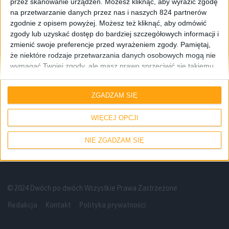
przez skanowanie urządzeń. Możesz kliknąć, aby wyrazić zgodę
na przetwarzanie danych przez nas i naszych 824 partnerów
zgodnie z opisem powyżej. Możesz też kliknąć, aby odmówić
zgody lub uzyskać dostęp do bardziej szczegółowych informacji i
zmienić swoje preferencje przed wyrażeniem zgody.
Pamiętaj,
że niektóre rodzaje przetwarzania danych osobowych mogą nie
wymagać Twojej zgody, ale masz prawo sprzeciwić się takiemu
Gadżety osobiste
Opinie
przetwarzaniu. Twoje preferencje będą mieć zastosowanie tylko
do tej witryny. Możesz w dowolnym momencie zmienić swoje
Który zegarek wybrać? Samsung Gear 2,
ZGADZAM SIĘ
preferencje lub wycofać zgodę, wracając na tę stronę i klikając
Gear 2 Neo, Gear Fit czy może Galaxy
przycisk "Prywatność" na dole strony.
Gear?
WIĘCEJ OPCJI
NIE ZGADZAM SIĘ
© 2024 Dwóch po dwóch Wszystkie Prawa Zastrzeżone
Redakcja
Kontakt
Polityka prywatności