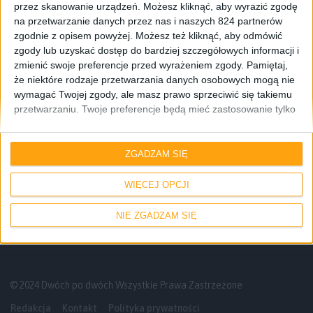
przez skanowanie urządzeń. Możesz kliknąć, aby wyrazić zgodę
na przetwarzanie danych przez nas i naszych 824 partnerów
zgodnie z opisem powyżej. Możesz też kliknąć, aby odmówić
zgody lub uzyskać dostęp do bardziej szczegółowych informacji i
zmienić swoje preferencje przed wyrażeniem zgody.
Pamiętaj,
że niektóre rodzaje przetwarzania danych osobowych mogą nie
wymagać Twojej zgody, ale masz prawo sprzeciwić się takiemu
przetwarzaniu. Twoje preferencje będą mieć zastosowanie tylko
do tej witryny. Możesz w dowolnym momencie zmienić swoje
preferencje lub wycofać zgodę, wracając na tę stronę i klikając
Smartfony
przycisk "Prywatność" na dole strony.
ZGADZAM SIĘ
Złoty Samsung Galaxy Grand 2 debiutuje
w Azji
WIĘCEJ OPCJI
NIE ZGADZAM SIĘ
© 2024 Dwóch po dwóch Wszystkie Prawa Zastrzeżone
Redakcja
Kontakt
Polityka prywatności