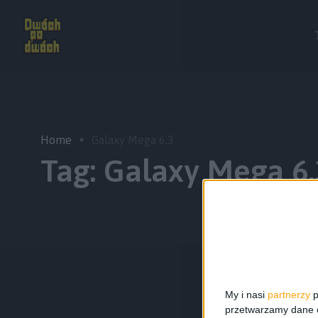
Home
Galaxy Mega 6.3
Tag:
Galaxy Mega 6.
My i nasi
partnerzy
p
przetwarzamy dane os