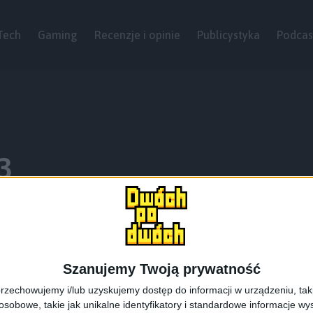
Tech
Gaming
Recenzje i opinie
Publicystyka
Podcas
3
Szanujemy Twoją prywatność
rzechowujemy i/lub uzyskujemy dostęp do informacji w urządzeniu, takich
obowe, takie jak unikalne identyfikatory i standardowe informacje wy