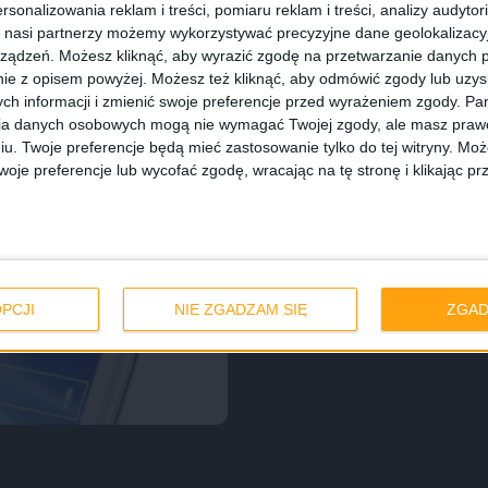
rsonalizowania reklam i treści, pomiaru reklam i treści, analizy audytor
 nasi partnerzy możemy wykorzystywać precyzyjne dane geolokalizacyjn
ządzeń. Możesz kliknąć, aby wyrazić zgodę na przetwarzanie danych p
ie z opisem powyżej. Możesz też kliknąć, aby odmówić zgody lub uzy
ch informacji i zmienić swoje preferencje przed wyrażeniem zgody.
Pam
ia danych osobowych mogą nie wymagać Twojej zgody, ale masz prawo
iu. Twoje preferencje będą mieć zastosowanie tylko do tej witryny. M
je preferencje lub wycofać zgodę, wracając na tę stronę i klikając pr
czna dwóch
PCJI
NIE ZGADZAM SIĘ
ZGAD
alaxy Mega 5.8 i