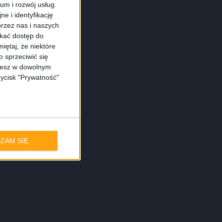
ium i rozwój usług.
e i identyfikację
rzez nas i naszych
skać dostęp do
iętaj, że niektóre
 sprzeciwić się
ożesz w dowolnym
zycisk "Prywatność"
ZAM SIĘ