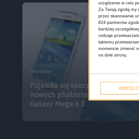
urządzenie w celu pe
Za Twoją zgodą my i
przez skanowanie ur
824 partnerów zgodn
bardziej szczegółowy
rodzaje przetwarzan
takiemu przetwarzan
momencie zmienić swo
na dole strony.
Smartfony
Pojawiła się specyfikacja techni
WIĘCEJ O
nowych phabletów Samsunga – G
Galaxy Mega 6.3