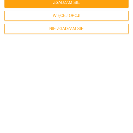
ZGADZAM SIĘ
WIĘCEJ OPCJI
NIE ZGADZAM SIĘ
Smartfony
Android 4.3 Jelly Bean dla Samsunga
Galaxy Note II coraz bliżej?