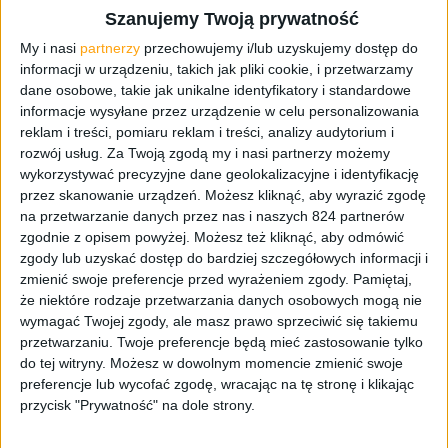
Szanujemy Twoją prywatność
My i nasi
partnerzy
przechowujemy i/lub uzyskujemy dostęp do
informacji w urządzeniu, takich jak pliki cookie, i przetwarzamy
dane osobowe, takie jak unikalne identyfikatory i standardowe
informacje wysyłane przez urządzenie w celu personalizowania
reklam i treści, pomiaru reklam i treści, analizy audytorium i
rozwój usług.
Za Twoją zgodą my i nasi partnerzy możemy
wykorzystywać precyzyjne dane geolokalizacyjne i identyfikację
Blog
Smartfony
przez skanowanie urządzeń. Możesz kliknąć, aby wyrazić zgodę
Oficjalny Android 4.3 Jelly Bean dla
na przetwarzanie danych przez nas i naszych 824 partnerów
Galaxy Note II już jest w Polsce!
zgodnie z opisem powyżej. Możesz też kliknąć, aby odmówić
zgody lub uzyskać dostęp do bardziej szczegółowych informacji i
(N7100XXUEMK9 XEO)
zmienić swoje preferencje przed wyrażeniem zgody.
Pamiętaj,
że niektóre rodzaje przetwarzania danych osobowych mogą nie
wymagać Twojej zgody, ale masz prawo sprzeciwić się takiemu
przetwarzaniu. Twoje preferencje będą mieć zastosowanie tylko
do tej witryny. Możesz w dowolnym momencie zmienić swoje
preferencje lub wycofać zgodę, wracając na tę stronę i klikając
przycisk "Prywatność" na dole strony.