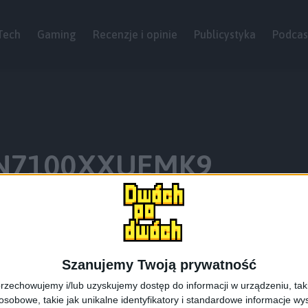
Tech
Gaming
Recenzje i opinie
Publicystyka
Podcas
2 N7100XXUEMK9
Szanujemy Twoją prywatność
rzechowujemy i/lub uzyskujemy dostęp do informacji w urządzeniu, takich
obowe, takie jak unikalne identyfikatory i standardowe informacje wy