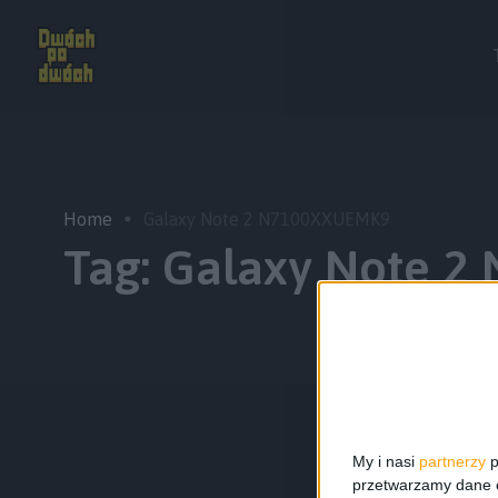
Home
Galaxy Note 2 N7100XXUEMK9
Tag:
Galaxy Note 
My i nasi
partnerzy
p
przetwarzamy dane os