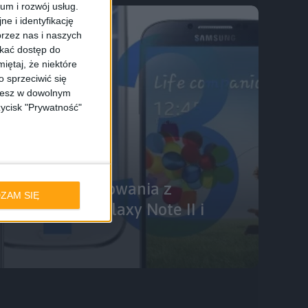
ium i rozwój usług.
e i identyfikację
rzez nas i naszych
skać dostęp do
iętaj, że niektóre
 sprzeciwić się
ożesz w dowolnym
zycisk "Prywatność"
ersje oprogramowania z
ZAM SIĘ
ly Bean dla Galaxy Note II i