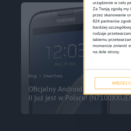
urządzenie w celu pe
Za Twoją zgodą my i
przez skanowanie ur
824 partnerów zgodn
bardziej szczegółowy
rodzaje przetwarzan
takiemu przetwarzan
momencie zmienić swo
na dole strony.
Blog
Smartfony
WIĘCEJ O
Oficjalny Android 4.3 Jelly Bean
II już jest w Polsce! (N7100XXU