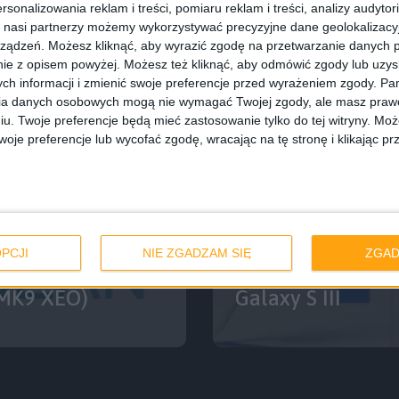
rsonalizowania reklam i treści, pomiaru reklam i treści, analizy audytor
 nasi partnerzy możemy wykorzystywać precyzyjne dane geolokalizacyjn
ządzeń. Możesz kliknąć, aby wyrazić zgodę na przetwarzanie danych p
ie z opisem powyżej. Możesz też kliknąć, aby odmówić zgody lub uzy
ch informacji i zmienić swoje preferencje przed wyrażeniem zgody.
Pam
ia danych osobowych mogą nie wymagać Twojej zgody, ale masz prawo
iu. Twoje preferencje będą mieć zastosowanie tylko do tej witryny. M
je preferencje lub wycofać zgodę, wracając na tę stronę i klikając pr
Smartfony
Nowe stabilne w
PCJI
NIE ZGADZAM SIĘ
ZGAD
 dla Galaxy Note
Androidem 4.3 Jel
EMK9 XEO)
Galaxy S III