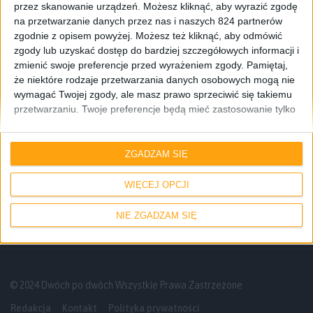
przez skanowanie urządzeń. Możesz kliknąć, aby wyrazić zgodę
na przetwarzanie danych przez nas i naszych 824 partnerów
zgodnie z opisem powyżej. Możesz też kliknąć, aby odmówić
zgody lub uzyskać dostęp do bardziej szczegółowych informacji i
zmienić swoje preferencje przed wyrażeniem zgody.
Pamiętaj,
że niektóre rodzaje przetwarzania danych osobowych mogą nie
wymagać Twojej zgody, ale masz prawo sprzeciwić się takiemu
przetwarzaniu. Twoje preferencje będą mieć zastosowanie tylko
do tej witryny. Możesz w dowolnym momencie zmienić swoje
Smartfony
Tech
preferencje lub wycofać zgodę, wracając na tę stronę i klikając
Samsung Galaxy Note 4 Iron Man Edition.
przycisk "Prywatność" na dole strony.
ZGADZAM SIĘ
Wszystko co musisz wiedzieć o naszej
limitowanej wersji Note’a
WIĘCEJ OPCJI
NIE ZGADZAM SIĘ
© 2024 Dwóch po dwóch Wszystkie Prawa Zastrzeżone
Redakcja
Kontakt
Polityka prywatności