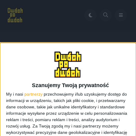
Home
Galaxy S 4 ceny po 4 miesiącach od premiery
Tag:
Galaxy S 4 ceny po 4
miesiącach od premiery
Szanujemy Twoją prywatność
My i nasi
partnerzy
przechowujemy i/lub uzyskujemy dostęp do
informacji w urządzeniu, takich jak pliki cookie, i przetwarzamy
dane osobowe, takie jak unikalne identyfikatory i standardowe
informacje wysyłane przez urządzenie w celu personalizowania
reklam i treści, pomiaru reklam i treści, analizy audytorium i
rozwój usług.
Za Twoją zgodą my i nasi partnerzy możemy
wykorzystywać precyzyjne dane geolokalizacyjne i identyfikację