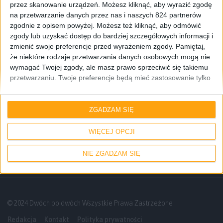
przez skanowanie urządzeń. Możesz kliknąć, aby wyrazić zgodę
na przetwarzanie danych przez nas i naszych 824 partnerów
zgodnie z opisem powyżej. Możesz też kliknąć, aby odmówić
zgody lub uzyskać dostęp do bardziej szczegółowych informacji i
zmienić swoje preferencje przed wyrażeniem zgody.
Pamiętaj,
że niektóre rodzaje przetwarzania danych osobowych mogą nie
wymagać Twojej zgody, ale masz prawo sprzeciwić się takiemu
przetwarzaniu. Twoje preferencje będą mieć zastosowanie tylko
do tej witryny. Możesz w dowolnym momencie zmienić swoje
preferencje lub wycofać zgodę, wracając na tę stronę i klikając
Informacje
Smartfony
przycisk "Prywatność" na dole strony.
ZGADZAM SIĘ
Samsung Galaxy S 4 – jak wyglądają ceny
po 4 miesiącach od premiery?
WIĘCEJ OPCJI
NIE ZGADZAM SIĘ
© 2024 Dwóch po dwóch Wszystkie Prawa Zastrzeżone
Redakcja
Kontakt
Polityka prywatności