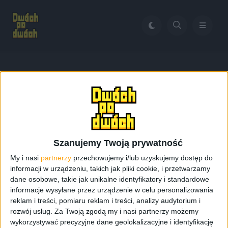
Home
Galaxy S3 kiedy 4.3 Jelly Bean
Tag:
Galaxy S3 kiedy 4.3
Jelly Bean
Szanujemy Twoją prywatność
My i nasi
partnerzy
przechowujemy i/lub uzyskujemy dostęp do
informacji w urządzeniu, takich jak pliki cookie, i przetwarzamy
dane osobowe, takie jak unikalne identyfikatory i standardowe
informacje wysyłane przez urządzenie w celu personalizowania
reklam i treści, pomiaru reklam i treści, analizy audytorium i
rozwój usług.
Za Twoją zgodą my i nasi partnerzy możemy
wykorzystywać precyzyjne dane geolokalizacyjne i identyfikację