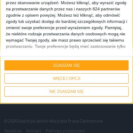
przez skanowanie urządzeń. Możesz kliknąć, aby wyrazić zgodę
na przetwarzanie danych przez nas i naszych 824 partnerów
zgodnie z opisem powyżej. Możesz też kliknąć, aby odmówić
zgody lub uzyskać dostęp do bardziej szczegółowych informacji i
zmienić swoje preferencje przed wyrażeniem zgody.
Pamiętaj,
że niektóre rodzaje przetwarzania danych osobowych mogą nie
wymagać Twojej zgody, ale masz prawo sprzeciwić się takiemu
przetwarzaniu. Twoje preferencje będą mieć zastosowanie tylko
do tej witryny. Możesz w dowolnym momencie zmienić swoje
Smartfony
preferencje lub wycofać zgodę, wracając na tę stronę i klikając
Nowe stabilne wersje oprogramowania z
przycisk "Prywatność" na dole strony.
ZGADZAM SIĘ
Androidem 4.3 Jelly Bean dla Galaxy
Note II i Galaxy S III
WIĘCEJ OPCJI
NIE ZGADZAM SIĘ
© 2024 Dwóch po dwóch Wszystkie Prawa Zastrzeżone
Redakcja
Kontakt
Polityka prywatności