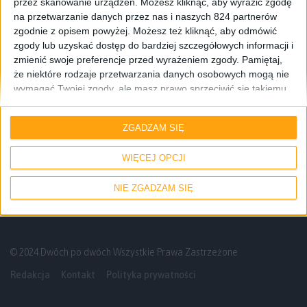
przez skanowanie urządzeń. Możesz kliknąć, aby wyrazić zgodę
na przetwarzanie danych przez nas i naszych 824 partnerów
zgodnie z opisem powyżej. Możesz też kliknąć, aby odmówić
zgody lub uzyskać dostęp do bardziej szczegółowych informacji i
zmienić swoje preferencje przed wyrażeniem zgody.
Pamiętaj,
że niektóre rodzaje przetwarzania danych osobowych mogą nie
wymagać Twojej zgody, ale masz prawo sprzeciwić się takiemu
przetwarzaniu. Twoje preferencje będą mieć zastosowanie tylko
Informacje
Smartfony
do tej witryny. Możesz w dowolnym momencie zmienić swoje
ZGADZAM SIĘ
preferencje lub wycofać zgodę, wracając na tę stronę i klikając
Samsung Galaxy S 4 – jak wyglądają ceny
przycisk "Prywatność" na dole strony.
po 4 miesiącach od premiery?
WIĘCEJ OPCJI
NIE ZGADZAM SIĘ
© 2024 Dwóch po dwóch Wszystkie Prawa Zastrzeżone
Redakcja
Kontakt
Polityka prywatności