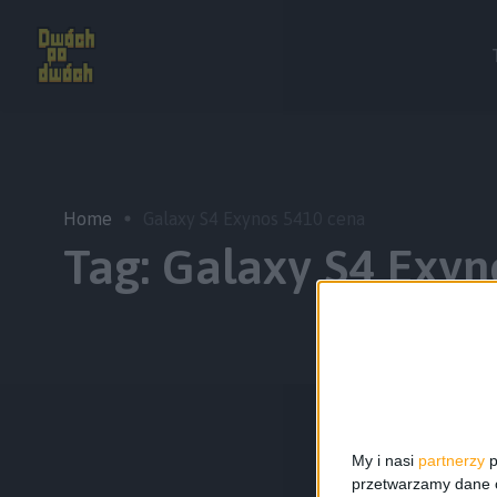
Home
Galaxy S4 Exynos 5410 cena
Tag:
Galaxy S4 Exyn
My i nasi
partnerzy
p
przetwarzamy dane os