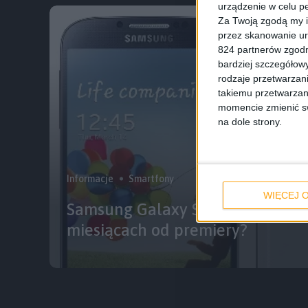
urządzenie w celu pe
Za Twoją zgodą my i
przez skanowanie ur
824 partnerów zgodn
bardziej szczegółowy
rodzaje przetwarzan
takiemu przetwarzan
momencie zmienić swo
na dole strony.
Informacje
Smartfony
WIĘCEJ O
Samsung Galaxy S 4 – jak wygląd
miesiącach od premiery?