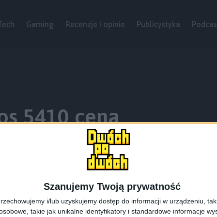
Tech
Gaming
Recenzje i opinie
Publicystyka
Podcas
os 5410 cena
Szanujemy Twoją prywatność
rzechowujemy i/lub uzyskujemy dostęp do informacji w urządzeniu, takich
obowe, takie jak unikalne identyfikatory i standardowe informacje wy