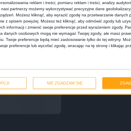
rsonalizowania reklam i treści, pomiaru reklam i treści, analizy audytor
 nasi partnerzy możemy wykorzystywać precyzyjne dane geolokalizacyjn
ządzeń. Możesz kliknąć, aby wyrazić zgodę na przetwarzanie danych p
ie z opisem powyżej. Możesz też kliknąć, aby odmówić zgody lub uzy
ch informacji i zmienić swoje preferencje przed wyrażeniem zgody.
Pam
ia danych osobowych mogą nie wymagać Twojej zgody, ale masz prawo
iu. Twoje preferencje będą mieć zastosowanie tylko do tej witryny. M
je preferencje lub wycofać zgodę, wracając na tę stronę i klikając pr
PCJI
NIE ZGADZAM SIĘ
ZGAD
ają ceny po 4