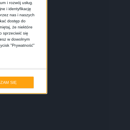
ium i rozwój usług.
e i identyfikację
rzez nas i naszych
skać dostęp do
iętaj, że niektóre
 sprzeciwić się
ożesz w dowolnym
zycisk "Prywatność"
ZAM SIĘ