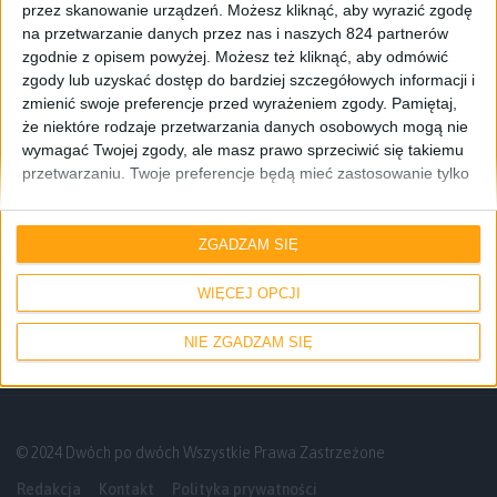
przez skanowanie urządzeń. Możesz kliknąć, aby wyrazić zgodę
na przetwarzanie danych przez nas i naszych 824 partnerów
zgodnie z opisem powyżej. Możesz też kliknąć, aby odmówić
zgody lub uzyskać dostęp do bardziej szczegółowych informacji i
zmienić swoje preferencje przed wyrażeniem zgody.
Pamiętaj,
że niektóre rodzaje przetwarzania danych osobowych mogą nie
wymagać Twojej zgody, ale masz prawo sprzeciwić się takiemu
przetwarzaniu. Twoje preferencje będą mieć zastosowanie tylko
do tej witryny. Możesz w dowolnym momencie zmienić swoje
preferencje lub wycofać zgodę, wracając na tę stronę i klikając
Informacje
Smartfony
przycisk "Prywatność" na dole strony.
ZGADZAM SIĘ
Samsung Galaxy S 4 – jak wyglądają ceny
po 4 miesiącach od premiery?
WIĘCEJ OPCJI
NIE ZGADZAM SIĘ
© 2024 Dwóch po dwóch Wszystkie Prawa Zastrzeżone
Redakcja
Kontakt
Polityka prywatności