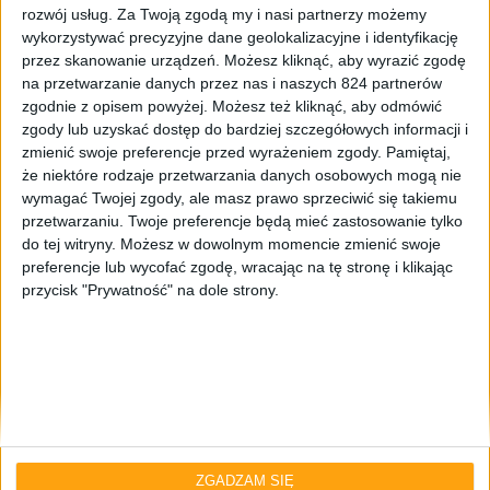
rozwój usług.
Za Twoją zgodą my i nasi partnerzy możemy
wykorzystywać precyzyjne dane geolokalizacyjne i identyfikację
przez skanowanie urządzeń. Możesz kliknąć, aby wyrazić zgodę
na przetwarzanie danych przez nas i naszych 824 partnerów
zgodnie z opisem powyżej. Możesz też kliknąć, aby odmówić
zgody lub uzyskać dostęp do bardziej szczegółowych informacji i
zmienić swoje preferencje przed wyrażeniem zgody.
Pamiętaj,
że niektóre rodzaje przetwarzania danych osobowych mogą nie
Smartfony
wymagać Twojej zgody, ale masz prawo sprzeciwić się takiemu
przetwarzaniu. Twoje preferencje będą mieć zastosowanie tylko
Galaxy S 4 Active, Galaxy S 4 mini i
do tej witryny. Możesz w dowolnym momencie zmienić swoje
Galaxy S 4 zoom – rodzina smartfonów
preferencje lub wycofać zgodę, wracając na tę stronę i klikając
Galaxy S 4 jest już w komplecie
przycisk "Prywatność" na dole strony.
ZGADZAM SIĘ