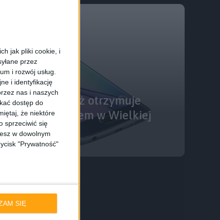
 jak pliki cookie, i
syłane przez
ium i rozwój usług.
e i identyfikację
rzez nas i naszych
S6 Edge również otrzymuje
skać dostęp do
ollipop. Tym razem w Wielkiej
iętaj, że niektóre
 sprzeciwić się
ożesz w dowolnym
zycisk "Prywatność"
ZAM SIĘ