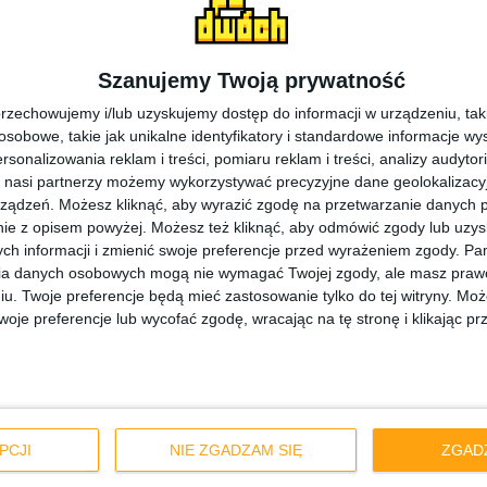
Szanujemy Twoją prywatność
rzechowujemy i/lub uzyskujemy dostęp do informacji w urządzeniu, takich
obowe, takie jak unikalne identyfikatory i standardowe informacje wy
rsonalizowania reklam i treści, pomiaru reklam i treści, analizy audytor
Smartfony
Tech
 nasi partnerzy możemy wykorzystywać precyzyjne dane geolokalizacyjn
ządzeń. Możesz kliknąć, aby wyrazić zgodę na przetwarzanie danych p
Samsung Galaxy 
ie z opisem powyżej. Możesz też kliknąć, aby odmówić zgody lub uzy
 Edge do
Androida 5.1.1 L
ch informacji i zmienić swoje preferencje przed wyrażeniem zgody.
Pam
ia danych osobowych mogą nie wymagać Twojej zgody, ale masz prawo
Brytanii i Irlandii
iu. Twoje preferencje będą mieć zastosowanie tylko do tej witryny. M
je preferencje lub wycofać zgodę, wracając na tę stronę i klikając pr
PCJI
NIE ZGADZAM SIĘ
ZGAD