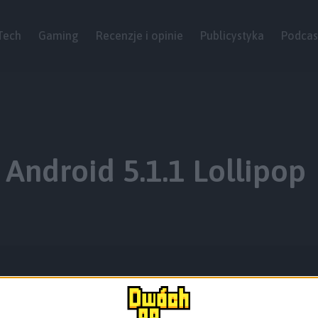
Tech
Gaming
Recenzje i opinie
Publicystyka
Podcas
Android 5.1.1 Lollipop