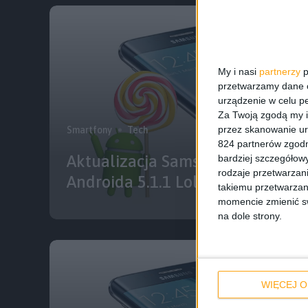
My i nasi
partnerzy
p
przetwarzamy dane os
urządzenie w celu pe
Za Twoją zgodą my i
przez skanowanie ur
Smartfony
Tech
824 partnerów zgodn
Aktualizacja Samsung Galaxy S6
bardziej szczegółowy
rodzaje przetwarzan
Androida 5.1.1 Lollipop w Polsce
takiemu przetwarzan
momencie zmienić swo
na dole strony.
WIĘCEJ O