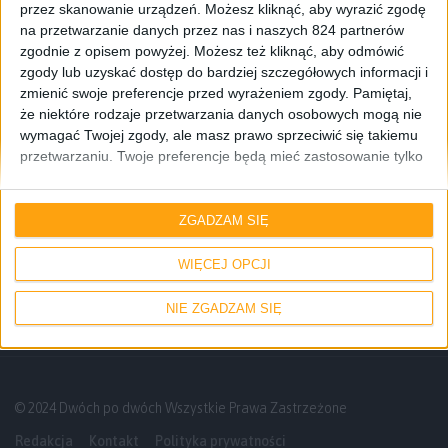
przez skanowanie urządzeń. Możesz kliknąć, aby wyrazić zgodę
na przetwarzanie danych przez nas i naszych 824 partnerów
zgodnie z opisem powyżej. Możesz też kliknąć, aby odmówić
zgody lub uzyskać dostęp do bardziej szczegółowych informacji i
zmienić swoje preferencje przed wyrażeniem zgody.
Pamiętaj,
że niektóre rodzaje przetwarzania danych osobowych mogą nie
wymagać Twojej zgody, ale masz prawo sprzeciwić się takiemu
przetwarzaniu. Twoje preferencje będą mieć zastosowanie tylko
do tej witryny. Możesz w dowolnym momencie zmienić swoje
preferencje lub wycofać zgodę, wracając na tę stronę i klikając
Blog
Smartfony
przycisk "Prywatność" na dole strony.
ZGADZAM SIĘ
Samsung Galaxy S6 będzie pierwszym
smartfonem z obsługą LTE Cat.10?
WIĘCEJ OPCJI
NIE ZGADZAM SIĘ
© 2024 Dwóch po dwóch Wszystkie Prawa Zastrzeżone
Redakcja
Kontakt
Polityka prywatności