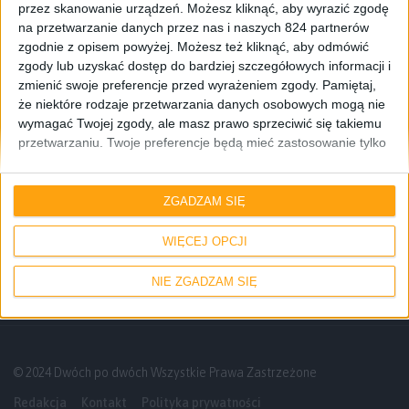
przez skanowanie urządzeń. Możesz kliknąć, aby wyrazić zgodę
na przetwarzanie danych przez nas i naszych 824 partnerów
zgodnie z opisem powyżej. Możesz też kliknąć, aby odmówić
zgody lub uzyskać dostęp do bardziej szczegółowych informacji i
zmienić swoje preferencje przed wyrażeniem zgody.
Pamiętaj,
że niektóre rodzaje przetwarzania danych osobowych mogą nie
wymagać Twojej zgody, ale masz prawo sprzeciwić się takiemu
przetwarzaniu. Twoje preferencje będą mieć zastosowanie tylko
do tej witryny. Możesz w dowolnym momencie zmienić swoje
preferencje lub wycofać zgodę, wracając na tę stronę i klikając
Informacje
Tablety
przycisk "Prywatność" na dole strony.
ZGADZAM SIĘ
Tablety Samsung Galaxy Tab 3 – znamy
ceny i daty premiery w Polsce
WIĘCEJ OPCJI
NIE ZGADZAM SIĘ
© 2024 Dwóch po dwóch Wszystkie Prawa Zastrzeżone
Redakcja
Kontakt
Polityka prywatności