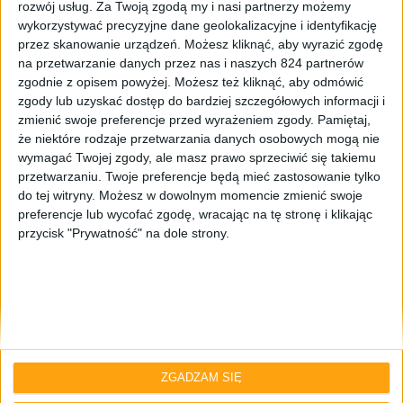
rozwój usług.
Za Twoją zgodą my i nasi partnerzy możemy
wykorzystywać precyzyjne dane geolokalizacyjne i identyfikację
przez skanowanie urządzeń. Możesz kliknąć, aby wyrazić zgodę
na przetwarzanie danych przez nas i naszych 824 partnerów
zgodnie z opisem powyżej. Możesz też kliknąć, aby odmówić
zgody lub uzyskać dostęp do bardziej szczegółowych informacji i
zmienić swoje preferencje przed wyrażeniem zgody.
Pamiętaj,
że niektóre rodzaje przetwarzania danych osobowych mogą nie
Informacje
Tablety
wymagać Twojej zgody, ale masz prawo sprzeciwić się takiemu
Tablety Samsung Galaxy Tab 3 – znamy
przetwarzaniu. Twoje preferencje będą mieć zastosowanie tylko
do tej witryny. Możesz w dowolnym momencie zmienić swoje
ceny i daty premiery w Polsce
preferencje lub wycofać zgodę, wracając na tę stronę i klikając
przycisk "Prywatność" na dole strony.
ZGADZAM SIĘ