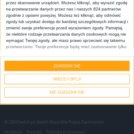
przez skanowanie urządzeń. Możesz kliknąć, aby wyrazić zgodę
na przetwarzanie danych przez nas i naszych 824 partnerów
zgodnie z opisem powyżej. Możesz też kliknąć, aby odmówić
zgody lub uzyskać dostęp do bardziej szczegółowych informacji i
zmienić swoje preferencje przed wyrażeniem zgody.
Pamiętaj,
że niektóre rodzaje przetwarzania danych osobowych mogą nie
wymagać Twojej zgody, ale masz prawo sprzeciwić się takiemu
przetwarzaniu. Twoje preferencje będą mieć zastosowanie tylko
do tej witryny. Możesz w dowolnym momencie zmienić swoje
preferencje lub wycofać zgodę, wracając na tę stronę i klikając
Pierwsze wrażenia
Tablety
przycisk "Prywatność" na dole strony.
ZGADZAM SIĘ
Samsung Galaxy Tab S – Pierwsze
wrażenia prosto z Nowego Jorku
WIĘCEJ OPCJI
NIE ZGADZAM SIĘ
© 2024 Dwóch po dwóch Wszystkie Prawa Zastrzeżone
Redakcja
Kontakt
Polityka prywatności