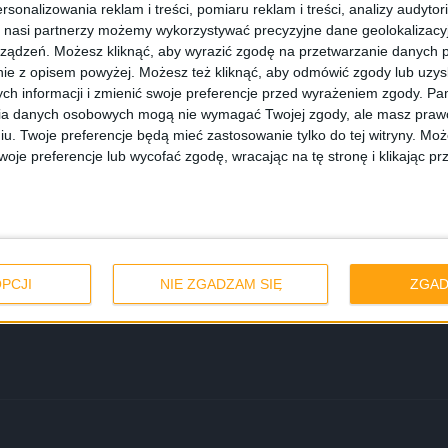
rsonalizowania reklam i treści, pomiaru reklam i treści, analizy audytor
 nasi partnerzy możemy wykorzystywać precyzyjne dane geolokalizacyjn
ządzeń. Możesz kliknąć, aby wyrazić zgodę na przetwarzanie danych p
ie z opisem powyżej. Możesz też kliknąć, aby odmówić zgody lub uzy
ch informacji i zmienić swoje preferencje przed wyrażeniem zgody.
Pam
ia danych osobowych mogą nie wymagać Twojej zgody, ale masz prawo
iu. Twoje preferencje będą mieć zastosowanie tylko do tej witryny. M
je preferencje lub wycofać zgodę, wracając na tę stronę i klikając pr
nie. Poznajcie
PCJI
NIE ZGADZAM SIĘ
ZGAD