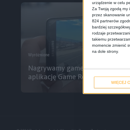
urządzenie w celu pe
Za Twoją zgodą my i
przez skanowanie ur
824 partnerów zgodn
bardziej szczegółowy
rodzaje przetwarzan
takiemu przetwarzan
momencie zmienić swo
na dole strony.
Wyróżnione
Nagrywamy gameplay na smartfo
aplikację Game Recorder+
WIĘCEJ O