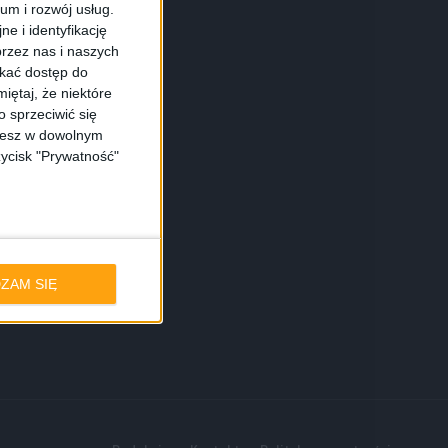
ium i rozwój usług.
e i identyfikację
rzez nas i naszych
skać dostęp do
iętaj, że niektóre
 sprzeciwić się
ożesz w dowolnym
zycisk "Prywatność"
ZAM SIĘ