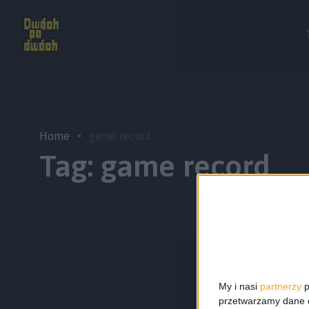
Home
game record
Tag:
game record
My i nasi
partnerzy
p
przetwarzamy dane os