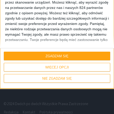
przez skanowanie urządzeń. Możesz kliknąć, aby wyrazić zgodę
na przetwarzanie danych przez nas i naszych 824 partnerów
zgodnie z opisem powyżej. Możesz też kliknąć, aby odmówić
zgody lub uzyskać dostęp do bardziej szczegółowych informacji i
zmienić swoje preferencje przed wyrażeniem zgody.
Pamiętaj,
że niektóre rodzaje przetwarzania danych osobowych mogą nie
wymagać Twojej zgody, ale masz prawo sprzeciwić się takiemu
przetwarzaniu. Twoje preferencje będą mieć zastosowanie tylko
do tej witryny. Możesz w dowolnym momencie zmienić swoje
preferencje lub wycofać zgodę, wracając na tę stronę i klikając
Recenzje sprzętu
Audio
Recenzje
przycisk "Prywatność" na dole strony.
ZGADZAM SIĘ
Głośnik przede wszystkim na imprezy.
Sharp PS-919 – recenzja
WIĘCEJ OPCJI
NIE ZGADZAM SIĘ
© 2024 Dwóch po dwóch Wszystkie Prawa Zastrzeżone
Redakcja
Kontakt
Polityka prywatności