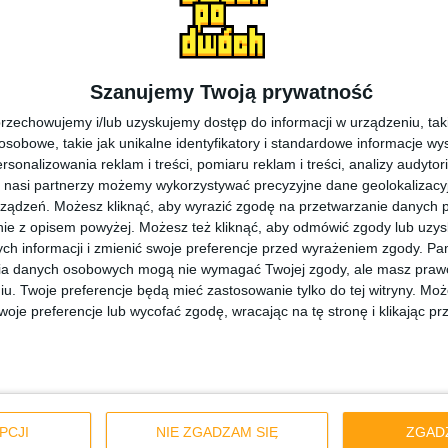
Szanujemy Twoją prywatność
rzechowujemy i/lub uzyskujemy dostęp do informacji w urządzeniu, takich
obowe, takie jak unikalne identyfikatory i standardowe informacje wy
rsonalizowania reklam i treści, pomiaru reklam i treści, analizy audytor
 nasi partnerzy możemy wykorzystywać precyzyjne dane geolokalizacyjn
ządzeń. Możesz kliknąć, aby wyrazić zgodę na przetwarzanie danych p
Mamy do pogrania
ie z opisem powyżej. Możesz też kliknąć, aby odmówić zgody lub uzy
auczy, czyli God
Fallout 2 w 3D? 
ch informacji i zmienić swoje preferencje przed wyrażeniem zgody.
Pam
ia danych osobowych mogą nie wymagać Twojej zgody, ale masz prawo
– Mamy do pogra
iu. Twoje preferencje będą mieć zastosowanie tylko do tej witryny. M
je preferencje lub wycofać zgodę, wracając na tę stronę i klikając pr
PCJI
NIE ZGADZAM SIĘ
ZGAD