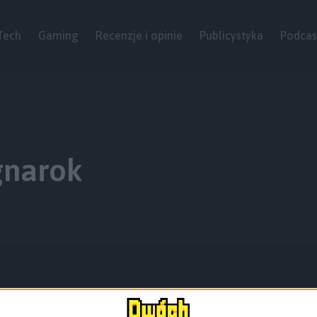
Tech
Gaming
Recenzje i opinie
Publicystyka
Podcas
gnarok