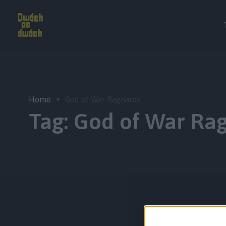
Home
God of War Ragnarok
Tag:
God of War Ra