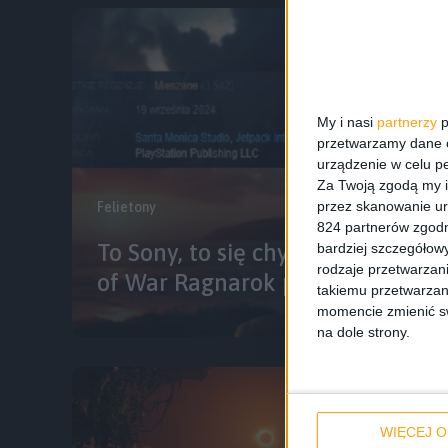
My i nasi
partnerzy
p
przetwarzamy dane os
urządzenie w celu pe
Za Twoją zgodą my i
przez skanowanie ur
Felietony
824 partnerów zgodn
To Sony, to się chyba nigdy nie n
bardziej szczegółowy
rodzaje przetwarzan
of War Ragnarok pod ostrzałem
takiemu przetwarzan
momencie zmienić swo
na dole strony.
WIĘCEJ O