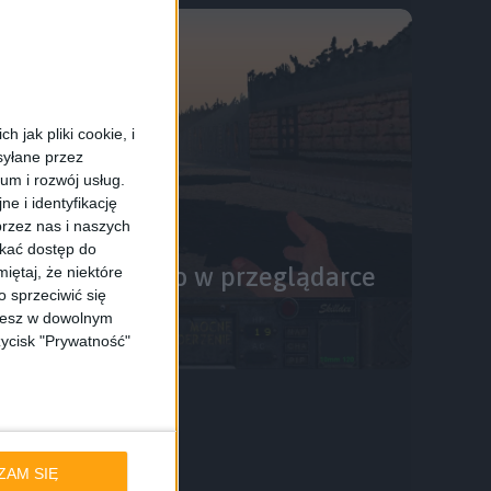
 jak pliki cookie, i
syłane przez
ium i rozwój usług.
e i identyfikację
rzez nas i naszych
skać dostęp do
Tak i to za darmo w przeglądarce
iętaj, że niektóre
 sprzeciwić się
nia #23
ożesz w dowolnym
zycisk "Prywatność"
ZAM SIĘ